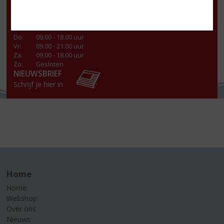
Ma
:
13:00 - 18.00 uur
Di
:
09.00 - 18.00 uur
Wo
:
09.00 - 18.00 uur
Do
:
09.00 - 18.00 uur
Vr
:
09.00 - 21.00 uur
Za
:
09.00 - 18.00 uur
Zo:
Gesloten
NIEUWSBRIEF
Schrijf je hier in
Home
Home
Webshop
Over ons
Nieuws