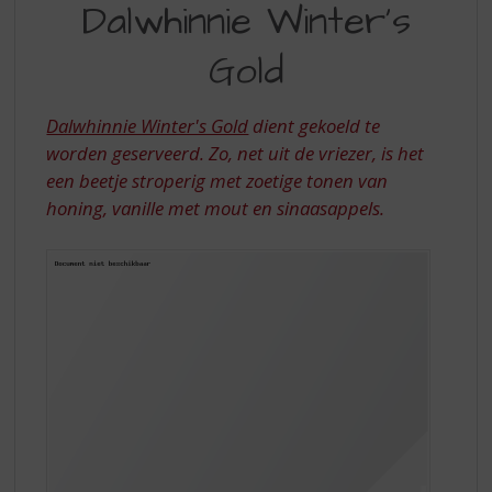
S
Dalwhinnie Winter's
WINTER'S
p
r
Gold
GOLD
i
n
g
Dalwhinnie Winter's Gold
dient gekoeld te
n
worden geserveerd. Zo, net uit de vriezer, is het
a
een beetje stroperig met zoetige tonen van
a
honing, vanille met mout en sinaasappels.
r
d
e
n
a
v
i
g
a
t
i
e