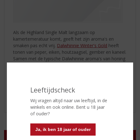
Als de Highland Single Malt langzaam op
kamertemeratuur komt, geeft het zijn aroma's en
smaken pas echt vrij.
Dalwhinnie Winter's Gold
heeft
tonen van peper, eiken, houtzaagsel, gember en kaneel.
Samen met de typische Dalwhinnie aroma's van honing
en sinaasappels is dit een heerlijke whisky die met elke
nip lekkerder wordt!
Probeer het uit! Kom langs in onze winkel of shop
Leeftijdscheck
online.
Wij vragen altijd naar uw leeftijd, in de
winkels en ook online. Bent u 18 jaar
of ouder?
Ja, ik ben 18 jaar of ouder
Openingstijden