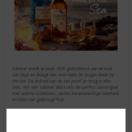
Talisker wordt al sinds 1830 gedistilleerd aan de kust
van Skye en draagt niet voor niets de slogan
Made by
the Sea
. De invloed van de zee proef je terug in elke
slok, met een subtiele zilte toets die perfect samengaat
met warme rooktonen, zachte karamelachtige zoetheid
en hints van gedroogd fruit.
Talisker 10 Years Old
opent krachtig en vol, gevolgd
door smaken van rook, peper, hout en een vleugje
citrus. De lange, verwarmende afdronk maakt deze
whisky perfect om rustig van te genieten. Bij voorkeur