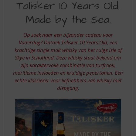
S
Talisker 10 Years Old.
10
p
r
Made by the Sea.
YEARS
i
OLD.
n
g
Op zoek naar een bijzonder cadeau voor
MADE
n
Vaderdag? Ontdek
Talisker 10 Years Old
, een
BY
a
krachtige single malt whisky van het ruige Isle of
a
THE
Skye in Schotland. Deze whisky staat bekend om
r
SEA
d
zijn karaktervolle combinatie van turfrook,
e
maritieme invloeden en kruidige pepertonen. Een
n
echte klassieker voor liefhebbers van whisky met
a
diepgang.
v
i
g
a
t
i
e