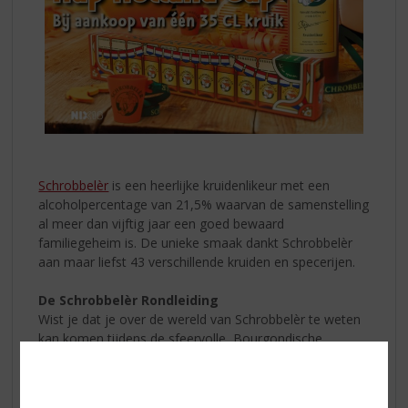
Schrobbelèr
is een heerlijke kruidenlikeur met een
alcoholpercentage van 21,5% waarvan de samenstelling
al meer dan vijftig jaar een goed bewaard
familiegeheim is. De unieke smaak dankt Schrobbelèr
aan maar liefst 43 verschillende kruiden en specerijen.
De Schrobbelèr Rondleiding
Wist je dat je over de wereld van Schrobbelèr te weten
kan komen tijdens de sfeervolle, Bourgondische
rondleiding bij Schrobbelèr! Je wordt meegenomen in de
Bourgondische wereld van onze kruidenlikeur. Tijdens
de ontdekkingstocht maak je kennis met het verhaal