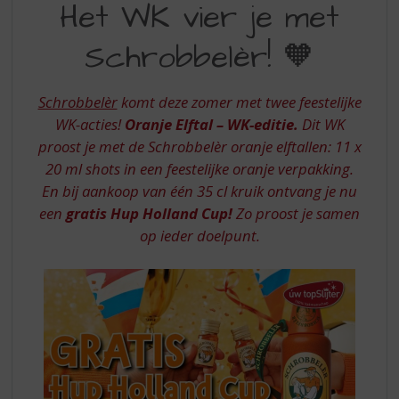
S
Het WK vier je met
WK
p
r
Schrobbelèr! 🧡
VIER
i
JE
n
g
Schrobbelèr
komt deze zomer met twee feestelijke
MET
n
WK-acties!
Oranje Elftal – WK-editie.
Dit WK
SCHROBBELER
a
proost je met de Schrobbelèr oranje elftallen: 11 x
a
20 ml shots in een feestelijke oranje verpakking.
r
d
En bij aankoop van één 35 cl kruik ontvang je nu
e
een
gratis Hup Holland Cup!
Zo proost je samen
n
op ieder doelpunt.
a
v
i
g
a
t
i
e