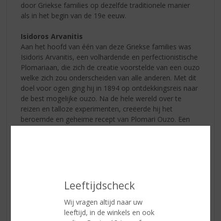
door Griekse families op dezelfde traditionele manier
als in het begin van de 19e eeuw.
Isidoros Arvanitis
Aan het hoofd van één van deze Griekse families was
Isidoris Arvanitis, een volhardende en perfectionistische
Plomariaan, die zich de creatie voorstelde van een ouzo
welke zich zou onderscheiden van alle anderen. Met dit
doel voor ogen ging hij in 1894 op ontdekkingsreis naar
de best mogelijke ouzo. Na de hele wereld over te
reizen en talloze experimenten, creëerde hij het
beroemde en geheime recept van Plomari Ouzo. Een
goed bewaard geheim dat hij alleen aan zijn kinderen
en kleinkinderen toevertrouwde.
Handgemaakte Koperen Ketels
De productie van Plomari Ouzo is een waar ritueel. Het
gebeurt op exact dezelfde manier als in 1894, in een
Leeftijdscheck
kleine handgemaakte koperen still welke vandaag de
Wij vragen altijd naar uw
dag nog steeds door dezelfde familie van kopersmids
leeftijd, in de winkels en ook
worden gemaakt. In totaal zijn er maar liefst 18 van