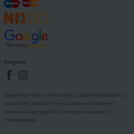
Volg ons
F
I
a
n
Designed by YOOKY smart concepts
GEEN 18 GEEN alcohol
c
s
IDIN/ITSME
sitemap
Privacy Statement
Disclaimer
Verantwoord alcoholgebruik
Leveringsvoorwaarden
e
t
The Netherlands