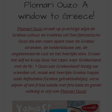
S
Plomari Ouzo: A
OUZO
p
r
window to Greece!
A
i
WINDOW
n
g
Plomari Ouzo
straalt op prachtige wijze de
TO
n
Griekse cultuur en tradities uit! Een fantastische
GREECE
a
Ouzo die een raam opent naar de Griekse
a
stranden, de helderblauwe zee, de
r
d
ongeëvenaarde rust en het heerlijke eten. Ervaar
e
het zelf en kruip door het raam naar Griekenland
n
met de Nr. 1 Ouzo van Griekenland! Nodig uw
a
vrienden uit, maak wat heerlijke Griekse hapjes
v
zoals Keftedakia (Griekse gehaktballetjes), verse
i
olijven of een frisse salade met feta kaas en geniet
g
a
volledig in stijl van
Plomari Ouzo!
t
i
e