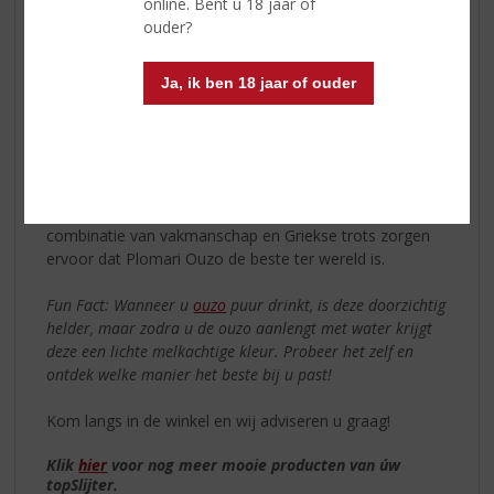
online. Bent u 18 jaar of
deze kleine koperen stills in de distilleerderij van
ouder?
Plomari. De reden hiervoor is dat een kleinere ketel tot
een superieur distillaat leidt.
Ja, ik ben 18 jaar of ouder
Traditionele Distillatie
Plomari Ouzo
wordt dubbel gedistilleerd, waarbij elke
distillatie maar liefst negen uur duurt: “The slower the
process, the better the distillate”. Het ‘hart’ van het
distillaat en tegelijkertijd het hart van Griekenland is wat
overblijft en waar men wereldwijd van geniet. Een
combinatie van vakmanschap en Griekse trots zorgen
ervoor dat Plomari Ouzo de beste ter wereld is.
Fun Fact: Wanneer u
ouzo
puur drinkt, is deze doorzichtig
helder, maar zodra u de ouzo aanlengt met water krijgt
deze een lichte melkachtige kleur. Probeer het zelf en
ontdek welke manier het beste bij u past!
Kom langs in de winkel en wij adviseren u graag!
Klik
hier
voor nog meer mooie producten van úw
topSlijter.