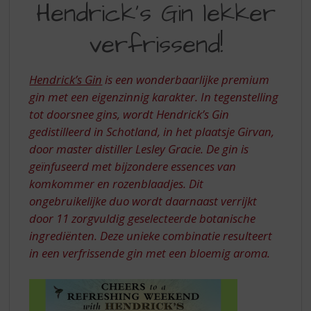
S
Hendrick’s Gin lekker
GIN
p
r
verfrissend!
LEKKER
i
VERFRISSEND
n
g
Hendrick’s Gin
is een wonderbaarlijke premium
n
gin met een eigenzinnig karakter. In tegenstelling
a
tot doorsnee gins, wordt Hendrick’s Gin
a
gedistilleerd in Schotland, in het plaatsje Girvan,
r
d
door master distiller Lesley Gracie. De gin is
e
geïnfuseerd met bijzondere essences van
n
komkommer en rozenblaadjes. Dit
a
ongebruikelijke duo wordt daarnaast verrijkt
v
door 11 zorgvuldig geselecteerde botanische
i
ingrediënten. Deze unieke combinatie resulteert
g
a
in een verfrissende gin met een bloemig aroma.
t
i
e