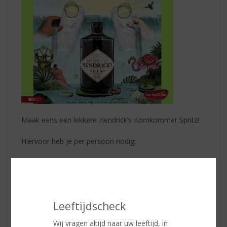
Maak eens een lekkere Hendrick’s Komkommer Spritz!
Hiervoor heb je per persoon nodig:
50 ml
Hendrick’s Original Gin
100 ml bubbelwijn
150 ml soda water
Komkommerschijfjes en mint
Leeftijdscheck
En zo maak je de Spritz:
Wij vragen altijd naar uw leeftijd, in