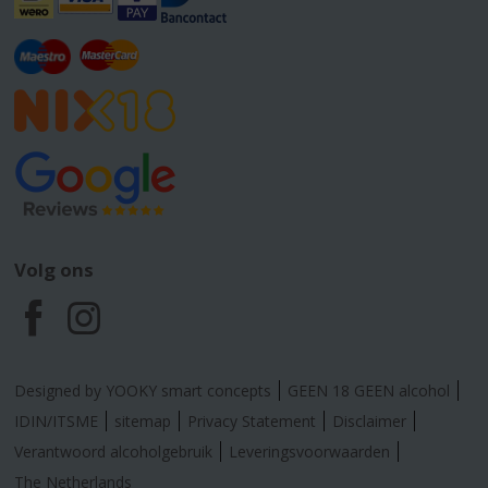
Volg ons
F
I
a
n
Designed by YOOKY smart concepts
GEEN 18 GEEN alcohol
c
s
IDIN/ITSME
sitemap
Privacy Statement
Disclaimer
Verantwoord alcoholgebruik
Leveringsvoorwaarden
e
t
The Netherlands