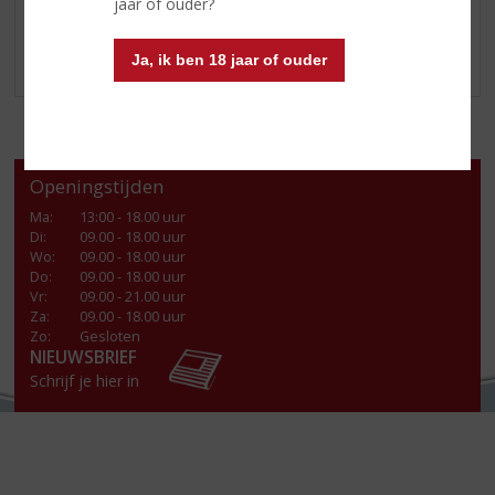
jaar of ouder?
Geniet ijskoud van
de meest geliefde uit Italië!
Ja, ik ben 18 jaar of ouder
Openingstijden
Ma
:
13:00 - 18.00 uur
Di
:
09.00 - 18.00 uur
Wo
:
09.00 - 18.00 uur
Do
:
09.00 - 18.00 uur
Vr
:
09.00 - 21.00 uur
Za
:
09.00 - 18.00 uur
Zo:
Gesloten
NIEUWSBRIEF
Schrijf je hier in