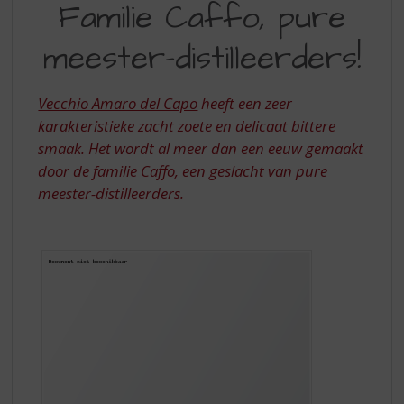
S
Familie Caffo, pure
CAFFO
p
r
meester-distilleerders!
PURE
i
MEESTER-
n
g
Vecchio Amaro del Capo
heeft een zeer
DISTILLEERDERS
n
karakteristieke zacht zoete en delicaat bittere
a
smaak. Het wordt al meer dan een eeuw gemaakt
a
door de familie Caffo, een geslacht van pure
r
d
meester-distilleerders.
e
n
a
v
i
g
a
t
i
e