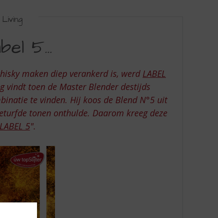
Living
bel 5…
 whisky maken diep verankerd is, werd
LABEL
g vindt toen de Master Blender destijds
binatie te vinden. Hij koos de Blend N°5 uit
geturfde tonen onthulde. Daarom kreeg deze
LABEL 5
".