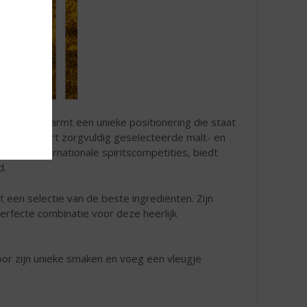
 top 10, omarmt een unieke positionering die staat
et combineert zorgvuldig geselecteerde malt- en
jzen op internationale spiritscompetities, biedt
d.
t een selectie van de beste ingrediënten. Zijn
erfecte combinatie voor deze heerlijk
oor zijn unieke smaken en voeg een vleugje