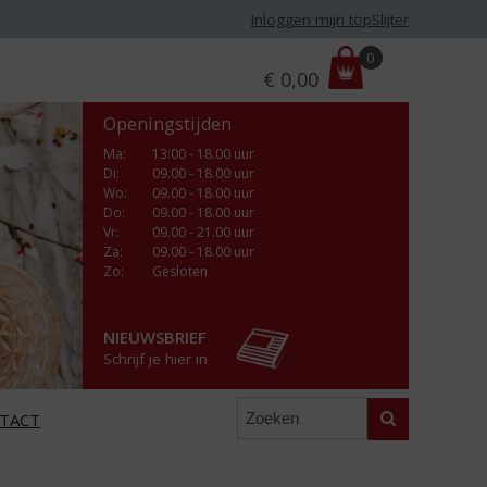
Inloggen mijn topSlijter
P
0
€
0,00
r
i
Openingstijden
j
s
Ma
:
13:00 - 18.00 uur
Di
:
09.00 - 18.00 uur
:
Wo
:
09.00 - 18.00 uur
Do
:
09.00 - 18.00 uur
Vr
:
09.00 - 21.00 uur
Za
:
09.00 - 18.00 uur
Zo:
Gesloten
NIEUWSBRIEF
Schrijf je hier in
Zoeken
TACT