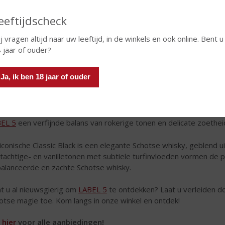
eeftijdscheck
j vragen altijd naar uw leeftijd, in de winkels en ook online. Bent u
 jaar of ouder?
Ja, ik ben 18 jaar of ouder
e uitzonderlijke whisky, geliefd en erkend als één van 's werelds
r de urban lifestyle, openheid, samenzijn en 'The power of 5'. H
anwhisky's tot een zachte, subtiel geturfde blend. Met talrijke pri
EL 5
een verfijnde balans van rokerige tonen en delicate zoethei
iconische Classic Black is een elegante Schotse whisky, geblend ui
tachtige- en vanilletonen met subtiele turfinvloeden vormen de p
alanceerde en zachte Schotse whisky.
t u al nieuwsgierig om
LABEL 5
te ontdekken? Laat u verleiden d
otse magie toe. Kom langs in onze winkel en ontdek!
k
hier
voor alle aanbiedingen!