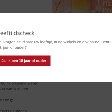
eeftijdscheck
ij vragen altijd naar uw leeftijd, in de winkels en ook online. Bent 
chtree
is gemakkelijk te mixen en geeft een verfrissende, fruit
8 jaar of ouder?
ls de Sex on the Beach en de Fizzy Peachtree. De Fizzy Peachtree 
chts 93 calorieën per glas. Dat zijn minder calorieën dan een glas b
Ja, ik ben 18 jaar of ouder
rediënten:
40 ml Peachtree
100 ml bruisend water
Sap van ¼ limoen
nering:
2 partjes limoen