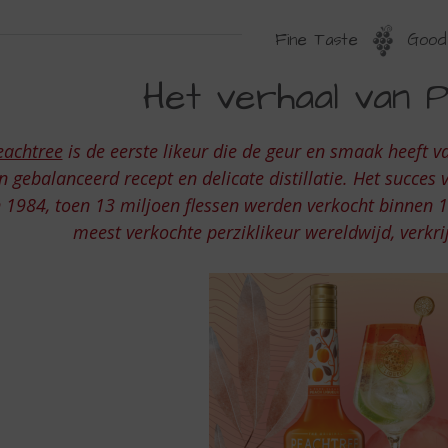
Fine Taste
Good 
ET
Het verhaal van 
ERHAAL
AN
eachtree
is de eerste likeur die de geur en smaak heeft v
EACHTREE
n gebalanceerd recept en delicate distillatie. Het succes
n 1984, toen 13 miljoen flessen werden verkocht binnen
meest verkochte perziklikeur wereldwijd, verkr