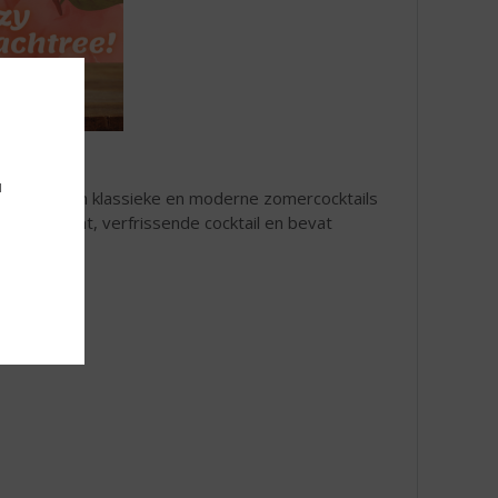
u
ige smaak aan klassieke en moderne zomercocktails
is een licht, verfrissende cocktail en bevat
ier of wijn!