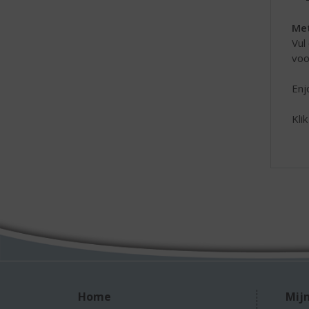
Me
Vul
voo
Enj
Kli
Home
Mijn