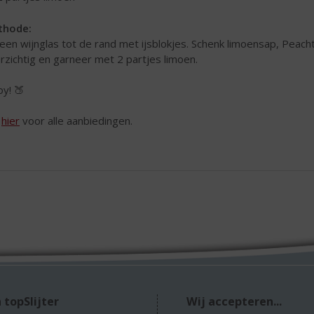
thode:
 een wijnglas tot de rand met ijsblokjes. Schenk limoensap, Peach
rzichtig en garneer met 2 partjes limoen.
oy! 🍑
k
hier
voor alle aanbiedingen.
 topSlijter
Wij accepteren...