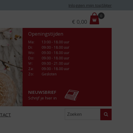
Inloggen mijn topSlijter
P
0
€
0,00
r
i
Openingstijden
j
s
Ma
:
13:00 - 18.00 uur
Di
:
09.00 - 18.00 uur
:
Wo
:
09.00 - 18.00 uur
Do
:
09.00 - 18.00 uur
Vr
:
09.00 - 21.00 uur
Za
:
09.00 - 18.00 uur
Zo:
Gesloten
NIEUWSBRIEF
Schrijf je hier in
Zoeken
TACT