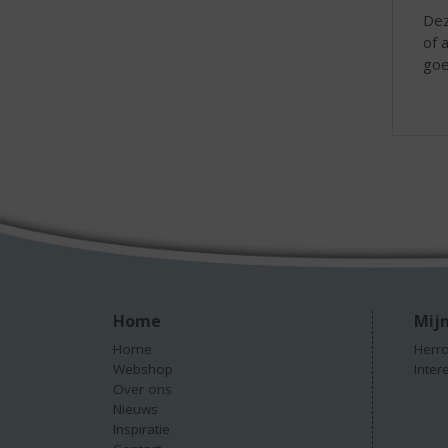
Dez
of 
goe
Home
Mijn
Home
Herro
Webshop
Inter
Over ons
Nieuws
Inspiratie