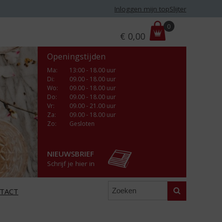
Inloggen mijn topSlijter
P
0
€
0,00
r
i
Openingstijden
j
s
Ma
:
13:00 - 18.00 uur
Di
:
09.00 - 18.00 uur
:
Wo
:
09.00 - 18.00 uur
Do
:
09.00 - 18.00 uur
Vr
:
09.00 - 21.00 uur
Za
:
09.00 - 18.00 uur
Zo:
Gesloten
NIEUWSBRIEF
Schrijf je hier in
Zoeken
TACT