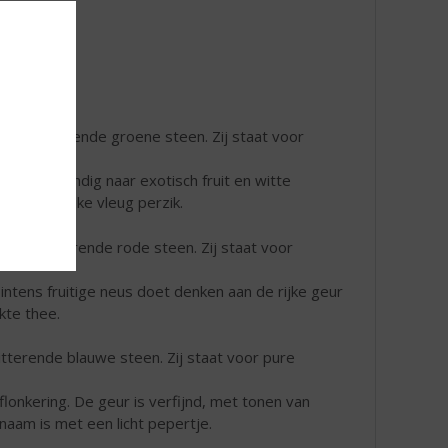
n schitterende groene steen. Zij staat voor
geurt uitbundig naar exotisch fruit en witte
 een heerlijke vleug perzik.
en schitterende rode steen. Zij staat voor
intens fruitige neus doet denken aan de rijke geur
kte thee.
itterende blauwe steen. Zij staat voor pure
flonkering. De geur is verfijnd, met tonen van
naam is met een licht pepertje.