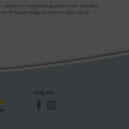
. Ideaal voor een intiem aperitief onder vrienden,
t heeft muziek nodig; soms is een glas wijn en
Volg ons
F
I
a
n