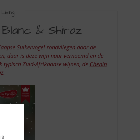
Living
 Blanc & Shiraz
Kaapse Suikervogel rondvliegen door de
n, daar is deze wijn naar vernoemd en de
ok typisch Zuid-Afrikaanse wijnen, de
Chenin
az
.
 18