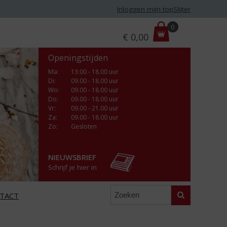
Inloggen mijn topSlijter
P
0
€
0,00
r
i
Openingstijden
j
s
Ma
:
13:00 - 18.00 uur
Di
:
09.00 - 18.00 uur
:
Wo
:
09.00 - 18.00 uur
Do
:
09.00 - 18.00 uur
Vr
:
09.00 - 21.00 uur
Za
:
09.00 - 18.00 uur
Zo:
Gesloten
NIEUWSBRIEF
Schrijf je hier in
Zoeken
TACT