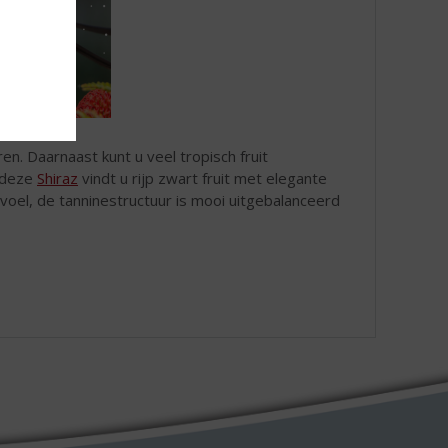
ren. Daarnaast kunt u veel tropisch fruit
n deze
Shiraz
vindt u rijp zwart fruit met elegante
voel, de tanninestructuur is mooi uitgebalanceerd