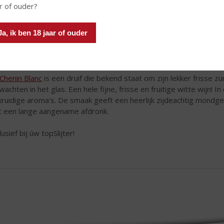
r of ouder?
Ja, ik ben 18 jaar of ouder
Chenin Blanc
is een druif die bekend staat om zijn lekker frisse zu
wachten in het glas. Een hele fijne, frisse en fruitige witte wijn! I
kruidige aroma's. De smaak geeft een heerlijk zijdeachtig mondge
 een lange aangename afdronk.
usief bij úw topSlijter!