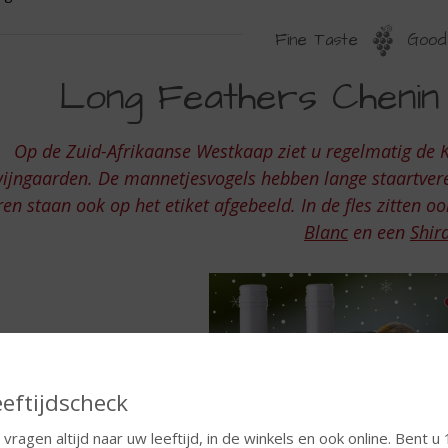
Fine Taste
Good 
ONG
Long Feathers Chenin
EATHERS
HENIN
Op de Zuid-Afrikaanse Westkaap ziet u regelmatig de 
LANC
ijngaarden. De mannetjesvogels hebben lange staartvere
N
ren staan ook op het etiket afgebeeld. In de fles zitten o
Blanc
en een
Shir
HIRAZ
eftijdscheck
 vragen altijd naar uw leeftijd, in de winkels en ook online. Bent u