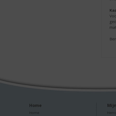
Kaa
Voo
ged
mat
Ben
Home
Mijn
Home
Herro