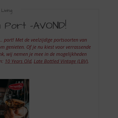
Living
m Port -AVOND!
. port! Met de veelzijdige portsoorten van
m genieten. Of je nu kiest voor verrassende
nk, wij nemen je mee in de mogelijkheden
em:
10 Years Old
,
Late Bottled Vintage (LBV)
,