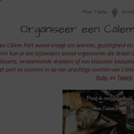
Fine Taste
Good 
RGANISEER
Organiseer een Cále
EN
ALEM
en Cálem Port avond vraagt om warmte, gezelligheid en..
ORT
em kun je een bijzondere avond organiseren die draait o
esserts, verwarmende drankjes of een klassieke kaaspla
t port en zoomen in op vier prachtige soorten van Cál
VOND
Ruby
, en
Tawny
.