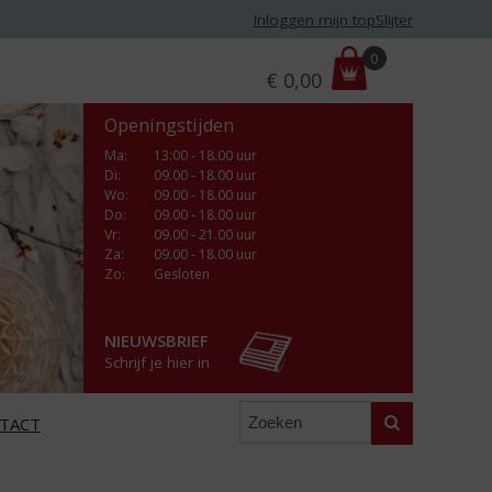
Inloggen mijn topSlijter
P
0
€
0,00
r
i
Openingstijden
j
s
Ma
:
13:00 - 18.00 uur
Di
:
09.00 - 18.00 uur
:
Wo
:
09.00 - 18.00 uur
Do
:
09.00 - 18.00 uur
Vr
:
09.00 - 21.00 uur
Za
:
09.00 - 18.00 uur
Zo:
Gesloten
NIEUWSBRIEF
Schrijf je hier in
Zoeken
TACT