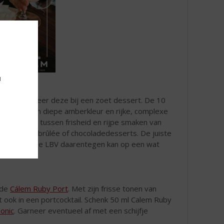
u
LBV
en serveer deze bij een zoet dessert. De 10
 Dit geeft een diepe amberkleur en rijke, complexe
oie balans tussen frisheid en rijpe smaken van
als crème brûlée of chocoladedesserts. De juiste
 14-16 °C. De LBV daarentegen kan op een wat
 de
Cálem Ruby Port
. Met zijn frisse tonen van
rt ook in een portcocktail. Schenk 50 ml Calem Ruby
onic
. Garneer eventueel af met een schijfje