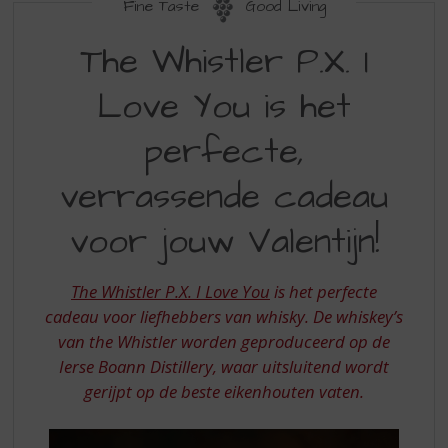
S
Fine Taste
Good Living
p
THE
r
The Whistler P.X. I
WHISTLER
i
n
Love You is het
P
g
X
n
perfecte,
a
I
a
verrassende cadeau
LOVE
r
d
YOU
voor jouw Valentijn!
e
IS
n
a
HET
The Whistler P.X. I Love You
is het perfecte
v
PERFECTE
cadeau voor liefhebbers van whisky. De whiskey’s
i
g
van the Whistler worden geproduceerd op de
VERRASSENDE
a
Ierse Boann Distillery, waar uitsluitend wordt
CADEAU
t
gerijpt op de beste eikenhouten vaten.
i
VOOR
e
JOUW