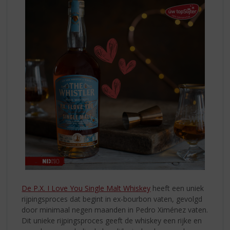
VALENTIJN
De P.X. I Love You Single Malt Whiskey
heeft een uniek
rijpingsproces dat begint in ex-bourbon vaten, gevolgd
door minimaal negen maanden in Pedro Ximénez vaten.
Dit unieke rijpingsproces geeft de whiskey een rijke en