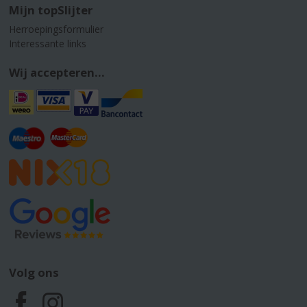
Mijn topSlijter
Herroepingsformulier
Interessante links
Wij accepteren...
Volg ons
F
I