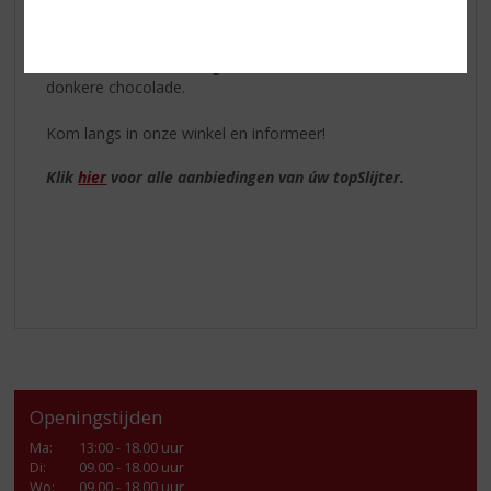
De afdronk kenmerkt zich door de walnoot, gedroogd
fruit en subtiele houttonen die lang aanhouden in de
mond. De finish is droog met een subtiele hint van
donkere chocolade.
Kom langs in onze winkel en informeer!
Klik
hier
voor alle aanbiedingen van úw topSlijter.
Openingstijden
Ma
:
13:00 - 18.00 uur
Di
:
09.00 - 18.00 uur
Wo
:
09.00 - 18.00 uur