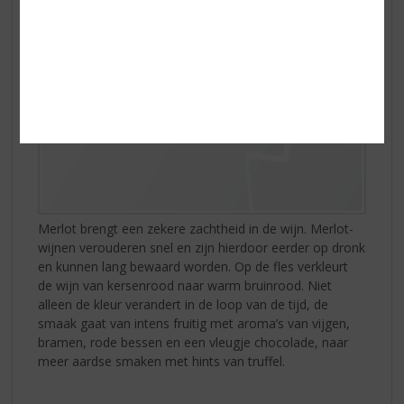
Merlot brengt een zekere zachtheid in de wijn. Merlot-
wijnen verouderen snel en zijn hierdoor eerder op dronk
en kunnen lang bewaard worden. Op de fles verkleurt
de wijn van kersenrood naar warm bruinrood. Niet
alleen de kleur verandert in de loop van de tijd, de
smaak gaat van intens fruitig met aroma’s van vijgen,
bramen, rode bessen en een vleugje chocolade, naar
meer aardse smaken met hints van truffel.