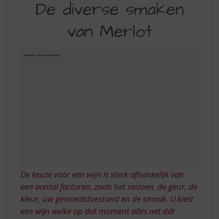
S
De diverse smaken
DIVERSE
p
r
van Merlot
SMAKEN
i
VAN
n
g
MERLOT
n
a
a
r
d
e
n
a
v
i
g
De keuze voor een wijn is sterk afhankelijk van
a
een aantal factoren, zoals het seizoen, de geur, de
t
i
kleur, uw gemoedstoestand en de smaak. U kiest
e
een wijn welke op dat moment alles net dát