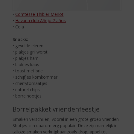
•
Comtesse Thibier Merlot
•
Havana club Añejo 7 años
• Cola
Snacks:
• gevulde eieren
• plakjes grillworst
• plakjes ham
• blokjes kaas
• toast met brie
• schijfjes komkommer
• cherrytomaatjes
• naturel chips
• borrelnootjes
Borrelpakket vriendenfeestje
Smaken verschillen, vooral in een grote groep vrienden.
Shotjes zijn daarom erg populair. Deze zijn namelijk in
talloze smaken verkrijgbaar zoals drop, appel tot