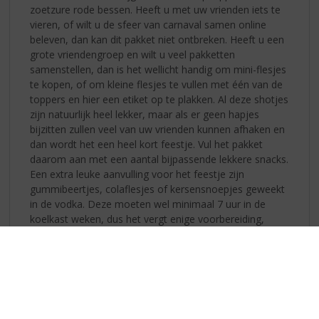
zoetzure rode bessen. Heeft u met uw vrienden iets te
vieren, of wilt u de sfeer van carnaval samen online
beleven, dan kan dit pakket niet ontbreken. Heeft u een
grote vriendengroep en wilt u veel pakketten
samenstellen, dan is het wellicht handig om mini-flesjes
te kopen, of om kleine flesjes te vullen met één van de
toppers en hier een etiket op te plakken. Al deze shotjes
zijn natuurlijk heel lekker, maar als er geen hapjes
bijzitten zullen veel van uw vrienden kunnen afhaken en
dan wordt het een heel kort feestje. Vul het pakket
daarom aan met een aantal bijpassende lekkere snacks.
Een extra leuke aanvulling voor het feestje zijn
gummibeertjes, colaflesjes of kersensnoepjes geweekt
in de vodka. Deze moeten wel minimaal 7 uur in de
koelkast weken, dus het vergt enige voorbereiding,
maar succes gegarandeerd!
In dit pakket mogen deze toppers niet ontbreken:
•
Dropshot