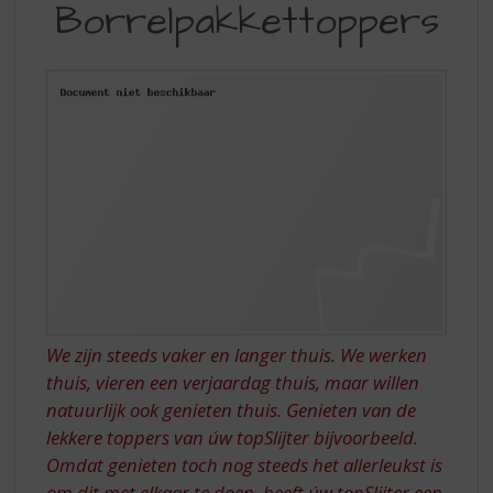
S
Borrelpakkettoppers
p
r
i
n
g
n
a
a
r
d
e
n
a
v
i
We zijn steeds vaker en langer thuis. We werken
g
thuis, vieren een verjaardag thuis, maar willen
a
natuurlijk ook genieten thuis. Genieten van de
t
lekkere toppers van úw topSlijter bijvoorbeeld.
i
Omdat genieten toch nog steeds het allerleukst is
e
om dit met elkaar te doen, heeft úw topSlijter een