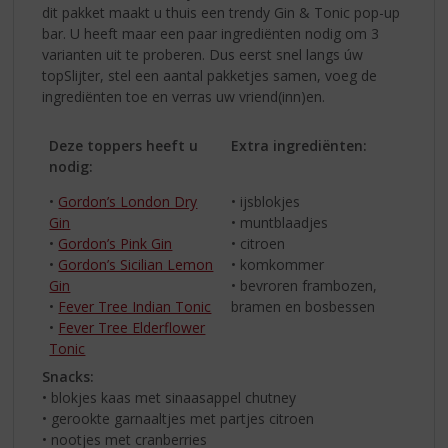
dit pakket maakt u thuis een trendy Gin & Tonic pop-up
bar. U heeft maar een paar ingrediënten nodig om 3
varianten uit te proberen. Dus eerst snel langs úw
topSlijter, stel een aantal pakketjes samen, voeg de
ingrediënten toe en verras uw vriend(inn)en.
Deze toppers heeft u
Extra ingrediënten:
nodig:
•
Gordon’s London Dry
• ijsblokjes
Gin
• muntblaadjes
•
Gordon’s Pink Gin
• citroen
•
Gordon’s Sicilian Lemon
• komkommer
Gin
• bevroren frambozen,
•
Fever Tree Indian Tonic
bramen en bosbessen
•
Fever Tree Elderflower
Tonic
Snacks:
• blokjes kaas met sinaasappel chutney
• gerookte garnaaltjes met partjes citroen
• nootjes met cranberries