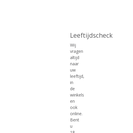
Leeftijdscheck
Wij
•
Sourz
vragen
•
Fireball
altijd
•
ApfelKorn
naar
•
Jagermeister
uw
•
Esbjaerg
leeftijd,
in
Snacks:
de
• mini worstenbroodjes
winkels
• mini pizza’s
en
• tortilla party hapjes
ook
• gummibeertjes
online.
• colaflesjes
Bent
• kersensnoepjes
u
18