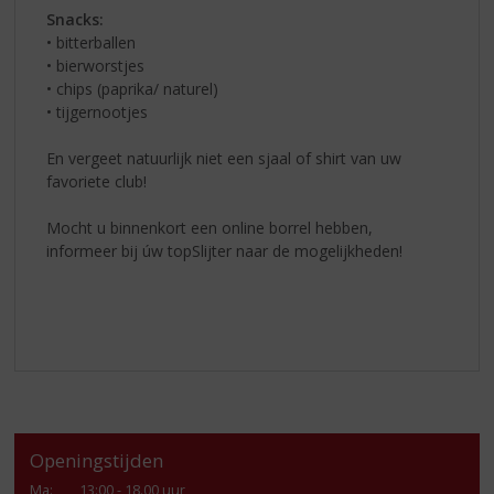
Snacks:
• bitterballen
• bierworstjes
• chips (paprika/ naturel)
• tijgernootjes
En vergeet natuurlijk niet een sjaal of shirt van uw
favoriete club!
Mocht u binnenkort een online borrel hebben,
informeer bij úw topSlijter naar de mogelijkheden!
Openingstijden
Ma
:
13:00 - 18.00 uur