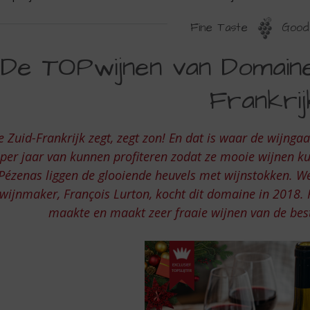
Fine Taste
Good 
E
De TOPwijnen van Domaine 
OPWIJNEN
Frankrij
AN
OMAINE
e Zuid-Frankrijk zegt, zegt zon! En dat is waar de wijng
E
per jaar van kunnen profiteren zodat ze mooie wijnen k
IZAS
Pézenas liggen de glooiende heuvels met wijnstokken. W
IT
wijnmaker, François Lurton, kocht dit domaine in 2018. F
UID-
maakte en maakt zeer fraaie wijnen van de best
RANKRIJK