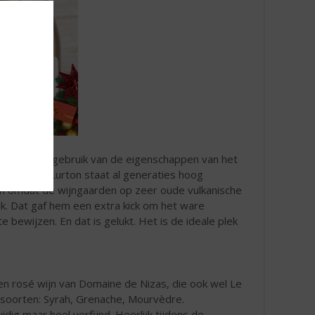
ier maakt hij gebruik van de eigenschappen van het
en. De naam Lurton staat al generaties hoog
an omdat de wijngaarden op zeer oude vulkanische
ijk. Dat gaf hem een extra kick om het ware
 bewijzen. En dat is gelukt. Het is de ideale plek
en rosé wijn van Domaine de Nizas, die ook wel Le
oorten: Syrah, Grenache, Mourvèdre.
uidig maar heel verfijnd. Heerlijk tijdens de