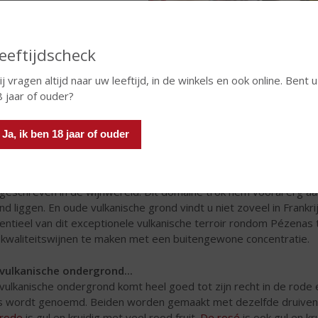
eeftijdscheck
j vragen altijd naar uw leeftijd, in de winkels en ook online. Bent u
 jaar of ouder?
Ja, ik ben 18 jaar of ouder
r ook in Frankrijk bezit hij een aantal hele mooie wijngaarden. H
roir en het klimaat om wijnen van uitzonderlijke kwaliteit te mak
geschreven in de wijnwereld. Dit domaine trok hem vooral erg a
nd liggen. En oude vulkanische grond vindt u niet zoveel in Frankr
entieel van dit exceptionele vulkanische terroir rondom Pézenas te
kwaliteitswijnen te maken met een buitengewone concentratie.
vulkanische ondergrond...
vulkanische ondergrond komt heel goed tot zijn recht in de rode 
s wordt genoemd. Beiden worden gemaakt met dezelfde druivens
rode
is gul en kruidig met veel rood fruit.
De rosé
is ook gul en kr