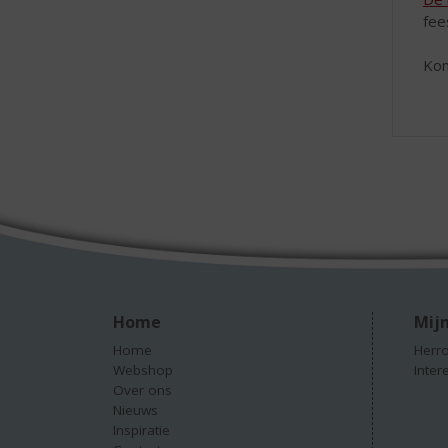
fee
Kom
Home
Mijn
Home
Herro
Webshop
Inter
Over ons
Nieuws
Inspiratie