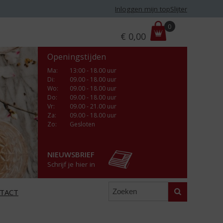
Inloggen mijn topSlijter
P
0
€
0,00
r
i
Openingstijden
j
s
Ma
:
13:00 - 18.00 uur
Di
:
09.00 - 18.00 uur
:
Wo
:
09.00 - 18.00 uur
Do
:
09.00 - 18.00 uur
Vr
:
09.00 - 21.00 uur
Za
:
09.00 - 18.00 uur
Zo:
Gesloten
NIEUWSBRIEF
Schrijf je hier in
Zoeken
TACT