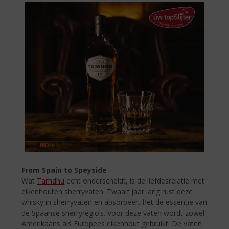
From Spain to Speyside
Wat
Tamdhu
echt onderscheidt, is de liefdesrelatie met
eikenhouten sherryvaten. Twaalf jaar lang rust deze
whisky in sherryvaten en absorbeert het de essentie van
de Spaanse sherryregio’s. Voor deze vaten wordt zowel
Amerikaans als Europees eikenhout gebruikt. De vaten