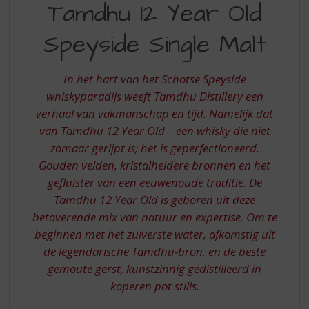
S
Tamdhu 12 Year Old
12
p
r
Speyside Single Malt
YRS.
i
OLD
n
g
In het hart van het Schotse Speyside
SPEYSIDE
n
whiskyparadijs weeft Tamdhu Distillery een
SINGLE
a
verhaal van vakmanschap en tijd. Namelijk dat
a
MALT
van Tamdhu 12 Year Old – een whisky die niet
r
d
zomaar gerijpt is; het is geperfectioneerd.
e
Gouden velden, kristalheldere bronnen en het
n
gefluister van een eeuwenoude traditie. De
a
Tamdhu 12 Year Old is geboren uit deze
v
betoverende mix van natuur en expertise. Om te
i
beginnen met het zuiverste water, afkomstig uit
g
a
de legendarische Tamdhu-bron, en de beste
t
gemoute gerst, kunstzinnig gedistilleerd in
i
koperen pot stills.
e