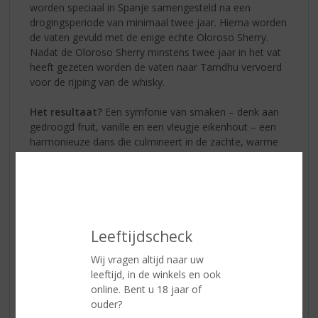
worden speciaal in Spanje samengesteld na een
drogingsperiode van minimaal twee jaar. Hierna worden
de vaten gevuld met de enige echte Oloroso Sherry.
Nadat de Oloroso Sherry minstens twee jaar in het vat
heeft gezeten worden de vaten naar Tamdhu vervoerd
voor de rijping van de whisky.
Het resultaat?
Een symfonie van smaken – denk aan
gedroogd fruit, vanille en een vleugje eikenhout – een
harmonieuze dans die culmineert in de zachte, warme
afdronk waar
Tamdhu 12 Year Old
om bekend staat.
De magie 💫 van Tamdhu
Stelt u zich voor dat u in een gezellig café bent, waar
gedimd licht een gloed werpt op lachende gezichten. De
barman presenteert u een fles
Tamdhu 12 Year Old
.
Leeftijdscheck
Met de eerste slok vertraagt de tijd. De kamer is gevuld
Wij vragen altijd naar uw
met het rijke aroma en het vloeibare goud streelt uw
leeftijd, in de winkels en ook
gehemelte. Gedroogd fruit, gemalen specerijen en de
online. Bent u 18 jaar of
klassieke diepte van sherryvaten creëren een magisch
ouder?
brouwsel dat u meeneemt naar zonovergoten