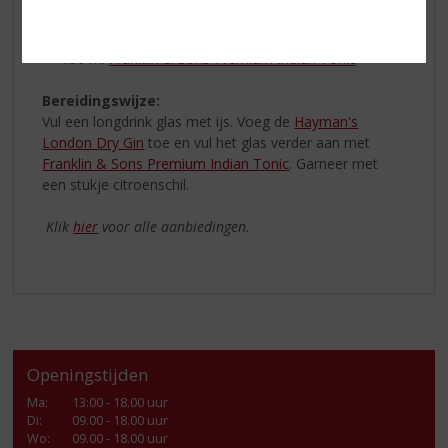
50 ml
Hayman’s London Dry Gin
150 ml
Franklin & Sons Premium Indian Tonic
Bereidingswijze:
Vul een longdrink glas met ijs. Voeg de
Hayman's
London Dry Gin
toe en vul het glas verder aan met
Franklin & Sons Premium Indian Tonic
. Garneer met
een stukje citroenschil.
Klik
hier
voor alle aanbiedingen.
Openingstijden
Ma
:
13:00 - 18.00 uur
Di
:
09.00 - 18.00 uur
Wo
:
09.00 - 18.00 uur