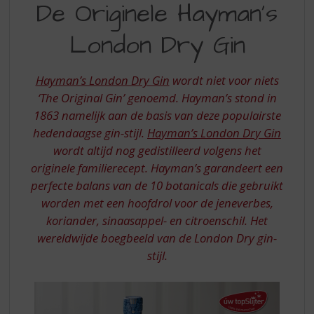
S
De Originele Hayman’s
ORIGINELE
p
r
London Dry Gin
HAYMAN’S
i
LONDON
n
g
Hayman’s London Dry Gin
wordt niet voor niets
DRY
n
‘The Original Gin’ genoemd. Hayman’s stond in
GIN
a
1863 namelijk aan de basis van deze populairste
a
hedendaagse gin-stijl.
Hayman’s London Dry Gin
r
d
wordt altijd nog gedistilleerd volgens het
e
originele familierecept. Hayman’s garandeert een
n
perfecte balans van de 10 botanicals die gebruikt
a
worden met een hoofdrol voor de jeneverbes,
v
koriander, sinaasappel- en citroenschil. Het
i
wereldwijde boegbeeld van de London Dry gin-
g
a
stijl.
t
i
e