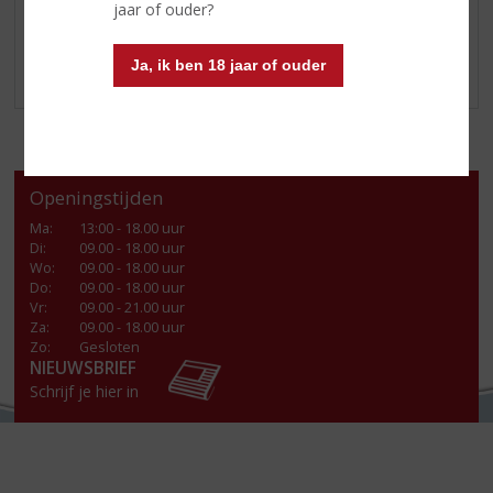
jaar of ouder?
Drink deze dan puur. Zonder limoen en zonder zout.
¡Salud!
Ja, ik ben 18 jaar of ouder
Openingstijden
Ma
:
13:00 - 18.00 uur
Di
:
09.00 - 18.00 uur
Wo
:
09.00 - 18.00 uur
Do
:
09.00 - 18.00 uur
Vr
:
09.00 - 21.00 uur
Za
:
09.00 - 18.00 uur
Zo:
Gesloten
NIEUWSBRIEF
Schrijf je hier in