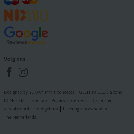
Volg ons
F
I
a
n
Designed by YOOKY smart concepts
GEEN 18 GEEN alcohol
c
s
IDIN/ITSME
sitemap
Privacy Statement
Disclaimer
Verantwoord alcoholgebruik
Leveringsvoorwaarden
e
t
The Netherlands
b
a