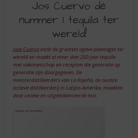
S
Jos Cuervo dé
DÉ
p
r
nummer 1 tequila ter
NUMMER
i
1
n
wereld!
g
TEQUILA
n
TER
a
Jose Cuervo
bezit de grootste agave-plantages ter
a
WERELD!
wereld en maakt al meer dan 250 jaar tequila
r
met vakmanschap en recepten die generatie op
d
generatie zijn doorgegeven. De
e
n
meesterdistilleerders van La Rojeña, de oudste
a
actieve distilleerderij in Latijns-Amerika, maakten
v
deze unieke en uitgebalanceerde mix.
i
g
a
t
i
e