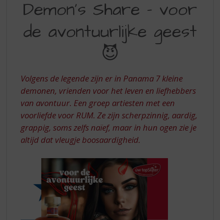
S
Demon’s Share – voor
SHARE
p
r
de avontuurlijke geest
VOOR
i
DE
n
😈
g
AVONTUURLIJKE
n
GEEST
a
Volgens de legende zijn er in Panama 7 kleine
a
demonen, vrienden voor het leven en liefhebbers
r
van avontuur. Een groep artiesten met een
d
voorliefde voor RUM. Ze zijn scherpzinnig, aardig,
e
n
grappig, soms zelfs naïef, maar in hun ogen zie je
a
altijd dat vleugje boosaardigheid.
v
i
g
a
t
i
e