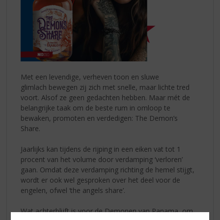
Met een levendige, verheven toon en sluwe
glimlach bewegen zij zich met snelle, maar lichte tred
voort. Alsof ze geen gedachten hebben. Maar mét de
belangrijke taak om de beste rum in omloop te
bewaken, promoten en verdedigen: The Demon’s
Share.
Jaarlijks kan tijdens de rijping in een eiken vat tot 1
procent van het volume door verdamping ‘verloren’
gaan. Omdat deze verdamping richting de hemel stijgt,
wordt er ook wel gesproken over het deel voor de
engelen, ofwel ‘the angels share’.
Wat achterblijft is voor de Demonen van Panama, om