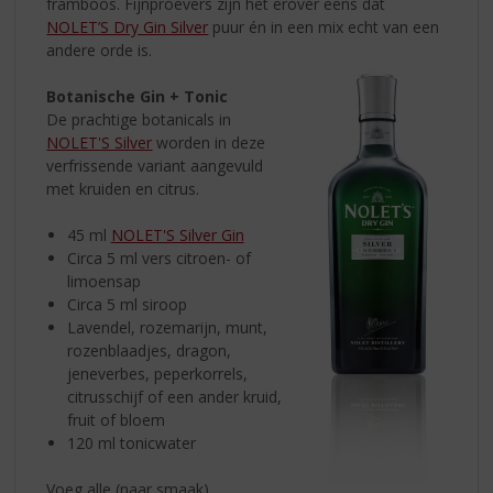
framboos. Fijnproevers zijn het erover eens dat
NOLET’S Dry Gin Silver
puur én in een mix echt van een
andere orde is.
Botanische Gin + Tonic
De prachtige botanicals in
NOLET'S Silver
worden in deze
verfrissende variant aangevuld
met kruiden en citrus.
45 ml
NOLET'S Silver Gin
Circa 5 ml vers citroen- of
limoensap
Circa 5 ml siroop
Lavendel, rozemarijn, munt,
rozenblaadjes, dragon,
jeneverbes, peperkorrels,
citrusschijf of een ander kruid,
fruit of bloem
120 ml tonicwater
Voeg alle (naar smaak)