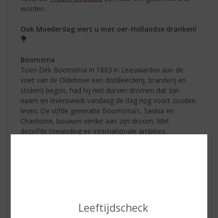
worden.
Ook Moederdag viert u met oer-Hollandse dranken!
💐
Boomsma
Toen Dirk Boomsma in 1883 in Leeuwarden aan de
voet van de Oldehove een distilleerderij, branderij en
stokerij begon, had hij niet durven dromen dat zijn
naam en levenswerk vandaag de dag nog voort zouden
leven. De vijfde generatie Boomsma’s, Saskia en
Chantoine, bouwen verder aan zijn droom. Met
dezelfde toewijding en internationale ambities.
Boomsma Limoen cocktail!
Heerlijk verfrissende cocktail met de
friszoete smaak van limoen en de
kenmerkende smaak van tonic. Voeg
eventueel nog een paar druppen
Boomsma Dry Gin toe voor een extra
Leeftijdscheck
bite.