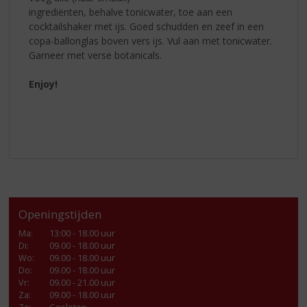
ingrediënten, behalve tonicwater, toe aan een
cocktailshaker met ijs. Goed schudden en zeef in een
copa-ballonglas boven vers ijs. Vul aan met tonicwater.
Garneer met verse botanicals.
Enjoy!
Openingstijden
Ma
:
13:00 - 18.00 uur
Di
:
09.00 - 18.00 uur
Wo
:
09.00 - 18.00 uur
Do
:
09.00 - 18.00 uur
Vr
:
09.00 - 21.00 uur
Za
:
09.00 - 18.00 uur