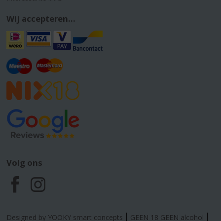
Wij accepteren...
Volg ons
F
I
a
n
Designed by YOOKY smart concepts
GEEN 18 GEEN alcohol