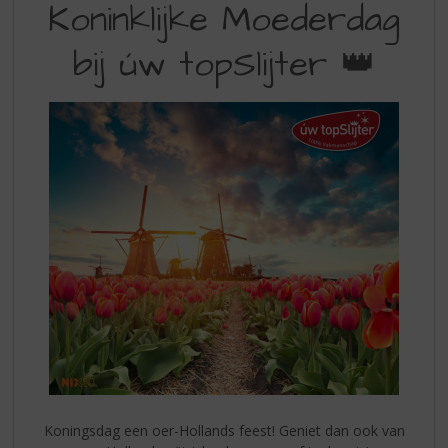
S
Koninklijke Moederdag
KONINKLIJKE
p
r
bij úw topSlijter 👑
MOEDERDAG
i
FOLDER
n
g
BIJ
n
UW
a
a
TOPSLIJTER
r
d
e
n
a
v
i
g
a
t
i
e
Koningsdag een oer-Hollands feest! Geniet dan ook van