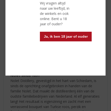
Wij vragen altijd
Longdrinkglas
naar uw leeftijd, in
50 ml Boomsma Limoenlikeur
de winkels en ook
100 ml premium tonic
online. Bent u 18
Limoen
jaar of ouder?
Munt
Ja, ik ben 18 jaar of ouder
Vul een tumblerglas met ijs. Schenk de
Boomsma
limoenlikeur
in het glas (met eventueel wat gin) en voeg
daarna de tonic toe. Garneer met limoen en munt,
zoveel als u lekker vindt.
Klik hier voor nog meer van
Boomsma
!
Nolet Sinds 1691
Nolet Distillery, gevestigd in het hart van Schiedam, is
sinds de oprichting onafgebroken in handen van de
familie Nolet. Dat maakt de distilleerderij één van de
oudste familiebedrijven van Nederland. Al elf generaties
lang!
Het resultaat is eigenzinnig en zacht met een
verrassend bouquet van Turkse roos, perzik en