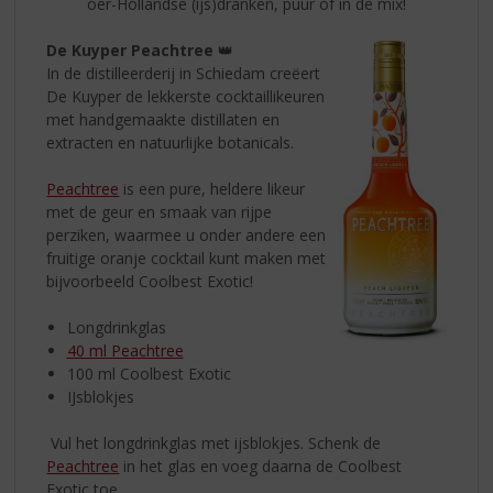
oer-Hollandse (ijs)dranken, puur of in de mix!
De Kuyper Peachtree
👑
In de distilleerderij in Schiedam creëert
De Kuyper de lekkerste cocktaillikeuren
met handgemaakte distillaten en
extracten en natuurlijke botanicals.
Peachtree
is een pure, heldere likeur
met de geur en smaak van rijpe
perziken, waarmee u onder andere een
fruitige oranje cocktail kunt maken met
bijvoorbeeld Coolbest Exotic!
Longdrinkglas
40 ml Peachtree
100 ml Coolbest Exotic
IJsblokjes
Vul het longdrinkglas met ijsblokjes. Schenk de
Peachtree
in het glas en voeg daarna de Coolbest
Exotic toe.