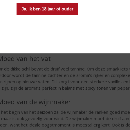
Ja, ik ben 18 jaar of ouder
vloed van het vat
r de dikke schil bevat de druif veel tannine. Om deze smaak iets 
rdoor wordt de tannine zachter en de aroma’s rijker en comple
en rijpen op nieuwe vaten. Dit zorgt voor een sterkere vanille- en 
 zijn, zijn de aroma’s perfect in balans met spicy tonen van peper
vloed van de wijnmaker
 het begin van het seizoen zal de wijnmaker de ranken goed moet
 maar is ook gevoelig voor wind. De wijnmaker moet de druif aan
den, want het ideale oogstmoment is meestal erg kort. Ook is de 