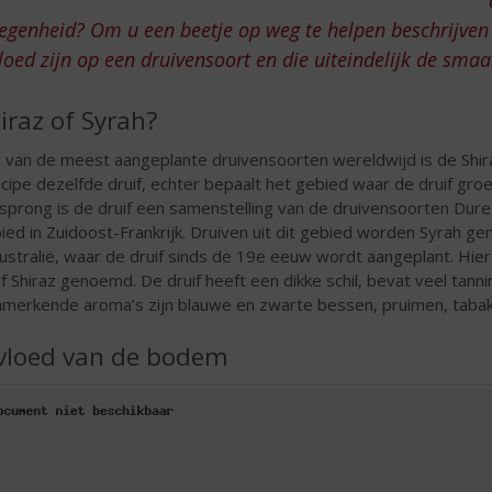
egenheid? Om u een beetje op weg te helpen beschrijven
loed zijn op een druivensoort en die uiteindelijk de sma
iraz of Syrah?
 van de meest aangeplante druivensoorten wereldwijd is de Shiraz,
ncipe dezelfde druif, echter bepaalt het gebied waar de druif gro
sprong is de druif een samenstelling van de druivensoorten Dur
ied in Zuidoost-Frankrijk. Druiven uit dit gebied worden Syrah ge
Australië, waar de druif sinds de 19e eeuw wordt aangeplant. Hi
if Shiraz genoemd. De druif heeft een dikke schil, bevat veel tann
merkende aroma’s zijn blauwe en zwarte bessen, pruimen, tabak,
vloed van de bodem