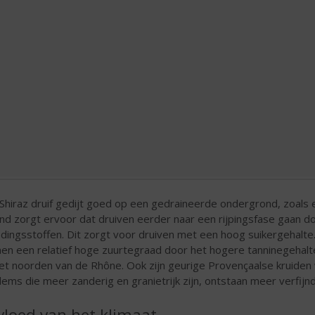
Shiraz druif gedijt goed op een gedraineerde ondergrond, zoals 
nd zorgt ervoor dat druiven eerder naar een rijpingsfase gaan 
dingsstoffen. Dit zorgt voor druiven met een hoog suikergehalte
nen een relatief hoge zuurtegraad door het hogere tanninegehalte
het noorden van de Rhône. Ook zijn geurige Provençaalse kruiden 
ems die meer zanderig en granietrijk zijn, ontstaan meer verfijnd
vloed van het klimaat