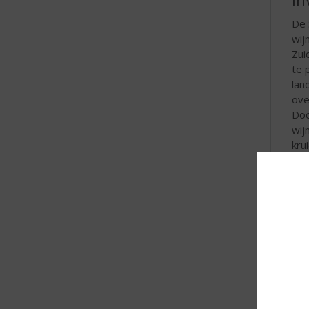
De 
wij
Zui
te 
lan
ove
Doo
wij
kru
In