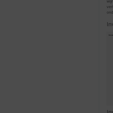
wij
ver
ond
In
In