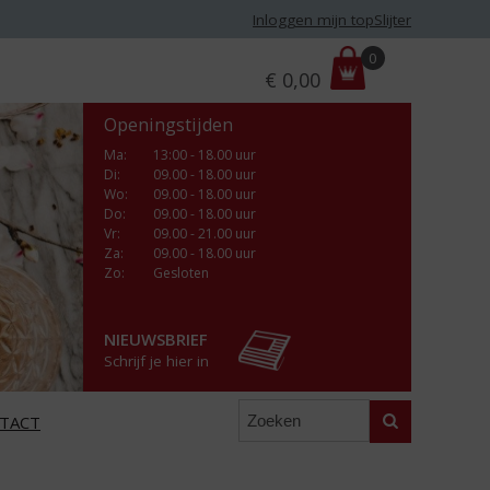
Inloggen mijn topSlijter
P
0
€
0,00
r
i
Openingstijden
j
s
Ma
:
13:00 - 18.00 uur
Di
:
09.00 - 18.00 uur
:
Wo
:
09.00 - 18.00 uur
Do
:
09.00 - 18.00 uur
Vr
:
09.00 - 21.00 uur
Za
:
09.00 - 18.00 uur
Zo:
Gesloten
NIEUWSBRIEF
Schrijf je hier in
Zoeken
TACT