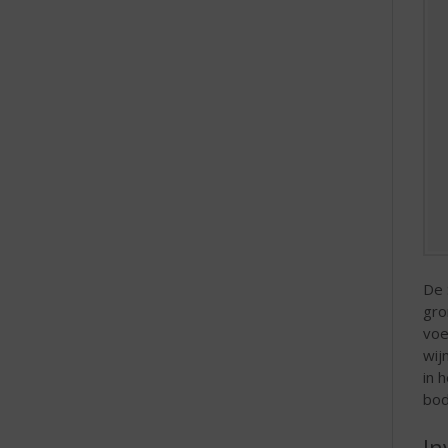
De 
gro
voe
wij
in 
bod
In