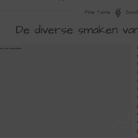
Fine Taste
Good 
E
De diverse smaken van
IVERSE
MAKEN
AN
HIRAZ
SYRAH)