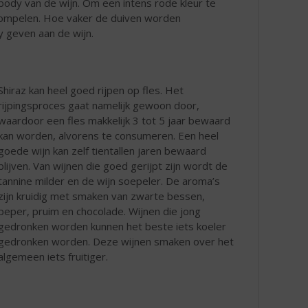
 body van de wijn. Om een intens rode kleur te
rdompelen. Hoe vaker de duiven worden
 geven aan de wijn.
Shiraz kan heel goed rijpen op fles. Het
rijpingsproces gaat namelijk gewoon door,
waardoor een fles makkelijk 3 tot 5 jaar bewaard
kan worden, alvorens te consumeren. Een heel
goede wijn kan zelf tientallen jaren bewaard
blijven. Van wijnen die goed gerijpt zijn wordt de
tannine milder en de wijn soepeler. De aroma’s
zijn kruidig met smaken van zwarte bessen,
peper, pruim en chocolade. Wijnen die jong
gedronken worden kunnen het beste iets koeler
gedronken worden. Deze wijnen smaken over het
algemeen iets fruitiger.