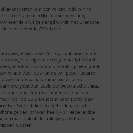
 druivensoorten, om een vollere rode wijn te
 druif ontstaan heerlijke, dieprode wijnen,
 Wanneer de druif gemengd wordt met Grenache
lassieke en bekende GSM-blend.
Een stevige wijn, zoals Shiraz, combineert u met
een stevige, pittige en kruidige maaltijd. Vooral
vleesgerechten zoals lam of steak zijn een goede
combinatie door de aroma’s van peper, zwarte
bessen en chocolade. Shiraz wijnen uit de
warmere gebieden, zoals een Australische Shiraz,
die rijper, zoeter en krachtiger zijn, smaken
heerlijk bij de BBQ. De iets minder zoete maar
kruidige Syrah uit koelere gebieden, zoals het
Rhône gebied, smaken heerlijk bij Nederlandse
kazen maar ook bij de kruidige gerechten uit het
Midden-Oosten.