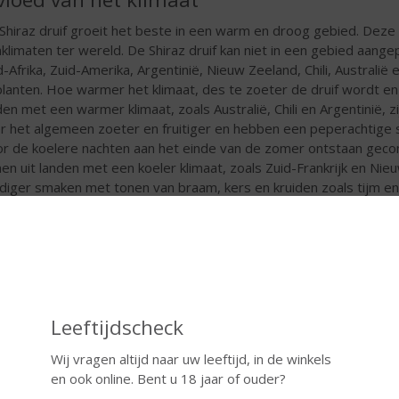
Shiraz druif groeit het beste in een warm en droog gebied. Deze d
nklimaten ter wereld. De Shiraz druif kan niet in een gebied aange
d-Afrika, Zuid-Amerika, Argentinië, Nieuw Zeeland, Chili, Australië 
planten. Hoe warmer het klimaat, des te zoeter de druif wordt en
den met een warmer klimaat, zoals Australië, Chili en Argentinië, 
r het algemeen zoeter en fruitiger en hebben een peperachtige 
r de koelere nachten aan het einde van de zomer ontstaan gecon
nen uit landen met een koeler klimaat, zoals Zuid-Frankrijk en Nie
idiger smaken met tonen van braam, kers en kruiden zoals tijm en 
vloed van de plukdatum
Leeftijdscheck
Wij vragen altijd naar uw leeftijd, in de winkels
en ook online. Bent u 18 jaar of ouder?