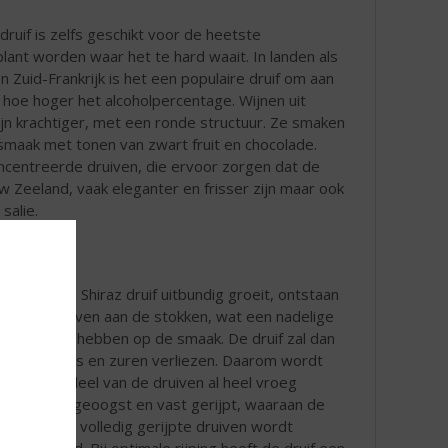
ruif is zelfs geschikt voor de heetste
plant worden waar het te hard waait. In landen als
en Zuid-Frankrijk is het een populaire druif om aan
 hoe hoger het alcoholpercentage. Wijnen uit
zijn krachtiger, met een ronde structuur. Ze smaken
smaak met tonen van zwart fruit en chocolade.
centreerde druiven, die ervoor zorgen dat de
uw Zeeland, vaak eleganter en frisser zijn maar ook
salie.
Doordat de Shiraz druif uitbundig groeit, ontstaan
er veel druiven aan de stokken, wat een nadelige
invloed kan hebben op de smaak. De druif zal dan
snel aroma’s en zuren verliezen. Daarom wordt
soms een deel van de druiven al heel vroeg
handmatig geoogst en vast gerijpt, waaraan de
rest van de volledig gerijpte druiven wordt
toegevoegd. Bij optimale rijping heeft de druif een