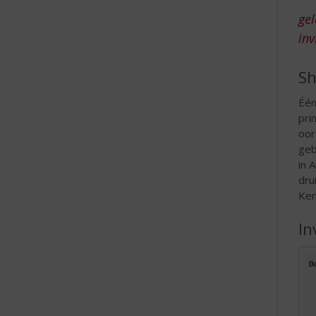
e
gel
inv
Sh
Één
pri
oor
geb
in 
dru
Ken
In