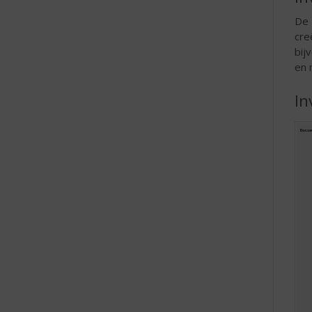
De 
cre
bij
en 
In