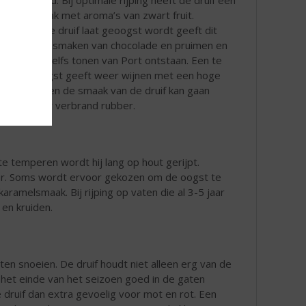
zoete smaak met aroma’s van zwart fruit.
Wanneer de druif laat geoogst wordt geeft dit
wijnen met smaken van chocolade en pruimen en
er kunnen zelfs tonen van Port ontstaan. Een te
vroege oogst geeft weer wijnen met een hoge
zuurgraad en de smaak van de druif kan gaan
neigen naar verbrand rubber.
te temperen wordt hij lang op hout gerijpt.
xer. Soms wordt ervoor gekozen om de oogst te
karamelsmaak. Bij rijping op vaten die al 3-5 jaar
 en kruiden.
en snoeien. De druif houdt niet alleen erg van de
 het einde van het seizoen goed in de gaten
druif dan extra gevoelig voor mot en rot. Een