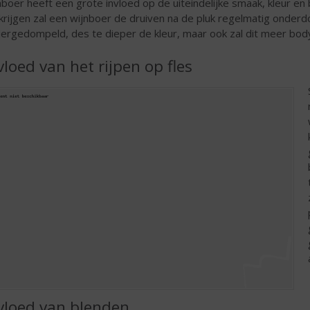
nboer heeft een grote invloed op de uiteindelijke smaak, kleur en
krijgen zal een wijnboer de druiven na de pluk regelmatig onde
ergedompeld, des te dieper de kleur, maar ook zal dit meer body
vloed van het rijpen op fles
vloed van blenden