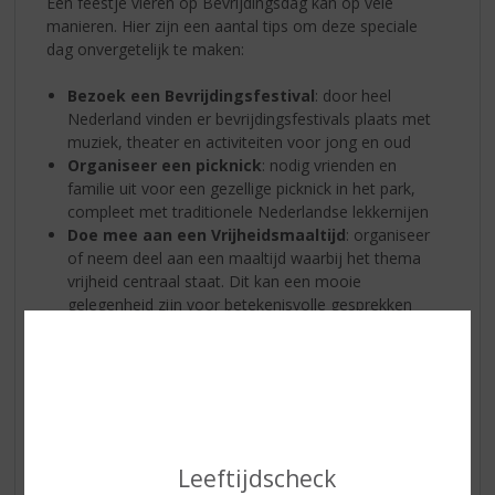
Een feestje vieren op Bevrijdingsdag kan op vele
manieren. Hier zijn een aantal tips om deze speciale
dag onvergetelijk te maken:
Bezoek een Bevrijdingsfestival
: door heel
Nederland vinden er bevrijdingsfestivals plaats met
muziek, theater en activiteiten voor jong en oud
Organiseer een picknick
: nodig vrienden en
familie uit voor een gezellige picknick in het park,
compleet met traditionele Nederlandse lekkernijen
Doe mee aan een Vrijheidsmaaltijd
: organiseer
of neem deel aan een maaltijd waarbij het thema
vrijheid centraal staat. Dit kan een mooie
gelegenheid zijn voor betekenisvolle gesprekken
Vlaggen uithangen
: hang de Nederlandse vlag uit
om je trots en dankbaarheid te tonen voor de
vrijheid die we vandaag de dag genieten
Uiteraard hebben wij genoeg
speciaals en lekkers in de
winkel
om het nog feestelijker te maken!
Leeftijdscheck