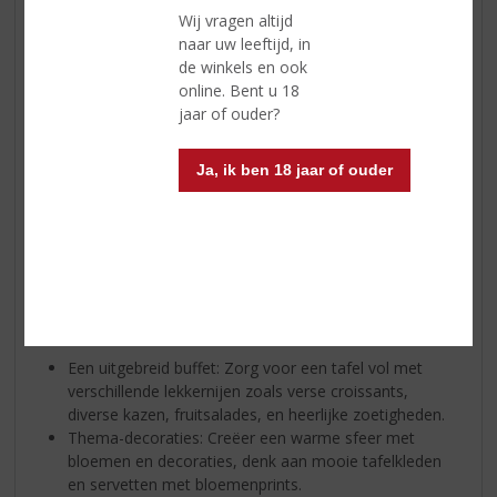
Moederdag
Wij vragen altijd
Moederdag is een bijzondere gelegenheid om onze
naar uw leeftijd, in
moeders in het zonnetje te zetten en te laten zien
de winkels en ook
hoeveel we hen waarderen. Het is een dag vol
online. Bent u 18
samenzijn, gezelligheid en liefde. Eén van de populairste
jaar of ouder?
manieren om Moederdag te vieren, is door te brunchen
met familie en vrienden.
Ja, ik ben 18 jaar of ouder
Brunchen op Moederdag
Brunchen is een perfecte manier om de dag te
beginnen. Het combineert de beste elementen van
ontbijt en lunch in een gezellige en ontspannen setting.
Hier zijn enkele ideeën om de brunch op Moederdag
extra speciaal te maken:
Een uitgebreid buffet: Zorg voor een tafel vol met
verschillende lekkernijen zoals verse croissants,
diverse kazen, fruitsalades, en heerlijke zoetigheden.
Thema-decoraties: Creëer een warme sfeer met
bloemen en decoraties, denk aan mooie tafelkleden
en servetten met bloemenprints.