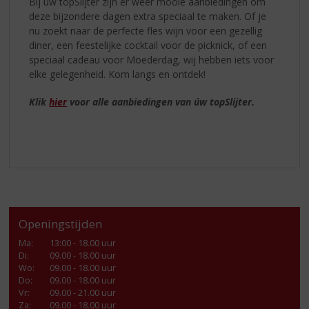
Bij úw topSlijter zijn er weer mooie aanbiedingen om
deze bijzondere dagen extra speciaal te maken. Of je
nu zoekt naar de perfecte fles wijn voor een gezellig
diner, een feestelijke cocktail voor de picknick, of een
speciaal cadeau voor Moederdag, wij hebben iets voor
elke gelegenheid. Kom langs en ontdek!
Klik
hier
voor alle aanbiedingen van úw topSlijter.
Openingstijden
Ma
:
13:00 - 18.00 uur
Di
:
09.00 - 18.00 uur
Wo
:
09.00 - 18.00 uur
Do
:
09.00 - 18.00 uur
Vr
:
09.00 - 21.00 uur
Za
:
09.00 - 18.00 uur