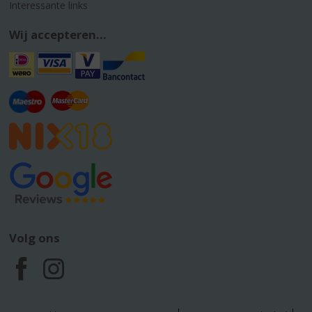
Interessante links
Wij accepteren...
Volg ons
F
I
a
n