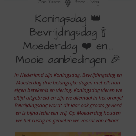
S
Fine Taste
Good Living
p
KONINGSDAG
r
Koningsdag 👑
BEVRIJDINGSDAG
i
n
Bevrijdingsdag 🍾
MOEDERDAG
g
EN
n
Moederdag ❤️ en….
a
MOOIE
a
Mooie aanbiedingen 🎉
AANBIEDINGEN
r
d
e
In Nederland zijn Koningsdag, Bevrijdingsdag en
n
Moederdag drie belangrijke dagen met elk hun
a
eigen betekenis en viering. Koningsdag vieren we
v
i
altijd uitgebreid en zijn we allemaal in het oranje!
g
Bevrijdingsdag wordt dit jaar ook groots gevierd
a
en is bijna iedereen vrij. Op Moederdag houden
t
we het rustig en genieten we vooral van elkaar.
i
e