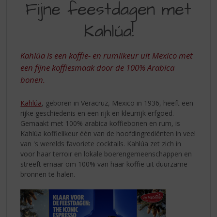
S
Fijne feestdagen met
MET
p
r
Kahlúa!
KAHLÚA
i
n
g
Kahlúa is een koffie- en rumlikeur uit Mexico met
n
een fijne koffiesmaak door de 100% Arabica
a
bonen.
a
r
d
Kahlúa
, geboren in Veracruz, Mexico in 1936, heeft een
e
rijke geschiedenis en een rijk en kleurrijk erfgoed.
n
Gemaakt met 100% arabica koffiebonen en rum, is
a
Kahlúa koffielikeur één van de hoofdingrediënten in veel
v
van 's werelds favoriete cocktails. Kahlúa zet zich in
i
voor haar terroir en lokale boerengemeenschappen en
g
streeft ernaar om 100% van haar koffie uit duurzame
a
bronnen te halen.
t
i
e