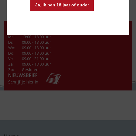
Ja, ik ben 18 jaar of ouder
Openingstijden
Ma
:
13:00 - 18.00 uur
Di
:
09.00 - 18.00 uur
Wo
:
09.00 - 18.00 uur
Do
:
09.00 - 18.00 uur
Vr
:
09.00 - 21.00 uur
Za
:
09.00 - 18.00 uur
Zo:
Gesloten
NIEUWSBRIEF
Schrijf je hier in