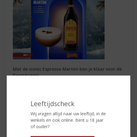
Met de iconic Espresso Martini ben je klaar voor de
feestdagen!
Sluit het jaar stijlvol af met een echte klassieker. Shake
1 deel Vodka, 1 deel
Kahlúa
en 1 deel Espresso met ijs
voor de perfecte Espresso Martini – krachtig, romig en
Leeftijdscheck
onweerstaanbaar. Garneer met 3 koffiebonen. Vier de
Wij vragen altijd naar uw leeftijd, in de
mooiste momenten van het jaar met een cocktail die
winkels en ook online. Bent u 18 jaar
energie en elegantie samenbrengt.
of ouder?