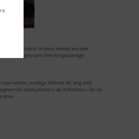
 18
araktervolle blend. In deze whisky worden
regio’s samengebracht met hoogwaardige
n een warme, kruidige afdronk die lang blijft
eginnende whiskydrinkers als liefhebbers die op
arakter.