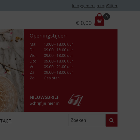
Inloggen mijn topSlijter
P
0
€
0,00
r
i
Openingstijden
j
s
Ma
:
13:00 - 18.00 uur
Di
:
09.00 - 18.00 uur
:
Wo
:
09.00 - 18.00 uur
Do
:
09.00 - 18.00 uur
Vr
:
09.00 - 21.00 uur
Za
:
09.00 - 18.00 uur
Zo:
Gesloten
NIEUWSBRIEF
Schrijf je hier in
Zoeken
TACT