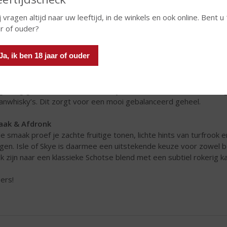
j vragen altijd naar uw leeftijd, in de winkels en ook online. Bent u
ar of ouder?
Ja, ik ben 18 jaar of ouder
ds 1933 wordt Isle of Skye gemaakt als een toegankelijke maar k
gvuldig geselecteerde malt whisky’s uit verschillende Schotse 
anwhisky’s. Dit zorgt voor een mooi gebalanceerd geheel.
aak & Afdronk
de smaak proef je zachte fruitige tonen, lichte hints van turfrook e
gen. Isle of Skye is daarmee een uitstekende keuze voor zowel b
k zijn naar een klassieke Schotse blend met een subtiel rokerig k
ers!