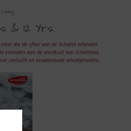
Living
. & 12 Yrs.
sieker die de sfeer van de Schotse eilanden
ste eilanden aan de westkust van Schotland,
isse zeelucht en eeuwenoude whiskytraditie.