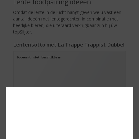
Lente foodpairing ideeën
Omdat de lente in de lucht hangt geven we u vast een
aantal ideeën met lentegerechten in combinatie met
heerlijke bieren, die uiteraard verkrijgbaar zijn bij úw
topSlijter.
Lenterisotto met La Trappe Trappist Dubbel
Ingrediënten:
• 3 el olijfolie