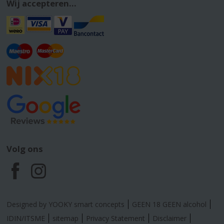
Wij accepteren...
Volg ons
F
I
a
n
Designed by YOOKY smart concepts
GEEN 18 GEEN alcohol
c
s
IDIN/ITSME
sitemap
Privacy Statement
Disclaimer