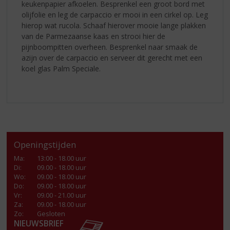
keukenpapier afkoelen. Besprenkel een groot bord met
olijfolie en leg de carpaccio er mooi in een cirkel op. Leg
hierop wat rucola. Schaaf hierover mooie lange plakken
van de Parmezaanse kaas en strooi hier de
pijnboompitten overheen. Besprenkel naar smaak de
azijn over de carpaccio en serveer dit gerecht met een
koel glas Palm Speciale.
Openingstijden
Ma
:
13:00 - 18.00 uur
Di
:
09.00 - 18.00 uur
Wo
:
09.00 - 18.00 uur
Do
:
09.00 - 18.00 uur
Vr
:
09.00 - 21.00 uur
Za
:
09.00 - 18.00 uur
Zo:
Gesloten
NIEUWSBRIEF