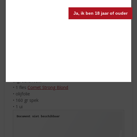
koken tot het schuim verdwenen is. Giet de hete
bouillon er beetje voor beetje bij en blijf roeren tot de
Ja, ik ben 18 jaar of ouder
rijst het vocht heeft opgenomen. Roer na 10 min. de
doperwten erdoor. Na ongeveer 20 minuten is alle
bouillon opgenomen en de rijst gaar. Voeg naar smaak
zout en peper toe. Haal de pan van het vuur en roer de
boter er goed door. Serveer de risotto direct met
Parmezaanse kaas.
Vanzelfsprekend is een heerlijk koel glas La Trappe
Trappist Dubbel hierbij extra lekker.
Lentepasta met Cornet Strong Blond
Ingrediënten:
• 1 fles
Cornet Strong Blond
• olijfolie
• 160 gr spek
•
1 ui