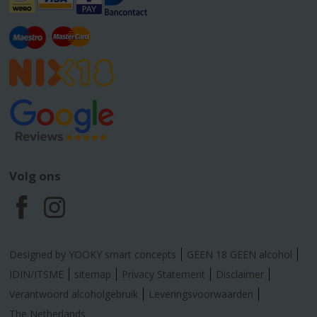
Volg ons
F
I
a
n
Designed by YOOKY smart concepts
GEEN 18 GEEN alcohol
c
s
IDIN/ITSME
sitemap
Privacy Statement
Disclaimer
Verantwoord alcoholgebruik
Leveringsvoorwaarden
e
t
The Netherlands