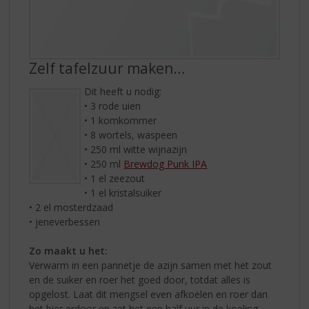
Zelf tafelzuur maken…
Dit heeft u nodig:
• 3 rode uien
• 1 komkommer
• 8 wortels, waspeen
• 250 ml witte wijnazijn
• 250 ml
Brewdog Punk IPA
• 1 el zeezout
• 1 el kristalsuiker
• 2 el mosterdzaad
• jeneverbessen
Zo maakt u het:
Verwarm in een pannetje de azijn samen met het zout
en de suiker en roer het goed door, totdat alles is
opgelost. Laat dit mengsel even afkoelen en roer dan
het bier erdoor en zet het een half uur in de koeling.