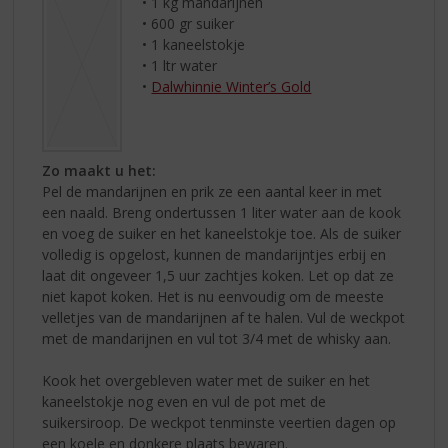
• 1 kg mandarijnen
• 600 gr suiker
• 1 kaneelstokje
• 1 ltr water
•
Dalwhinnie Winter’s Gold
Zo maakt u het:
Pel de mandarijnen en prik ze een aantal keer in met
een naald. Breng ondertussen 1 liter water aan de kook
en voeg de suiker en het kaneelstokje toe. Als de suiker
volledig is opgelost, kunnen de mandarijntjes erbij en
laat dit ongeveer 1,5 uur zachtjes koken. Let op dat ze
niet kapot koken. Het is nu eenvoudig om de meeste
velletjes van de mandarijnen af te halen. Vul de weckpot
met de mandarijnen en vul tot 3/4 met de whisky aan.
Kook het overgebleven water met de suiker en het
kaneelstokje nog even en vul de pot met de
suikersiroop. De weckpot tenminste veertien dagen op
een koele en donkere plaats bewaren.