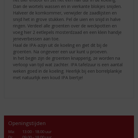
Dan de wortels wassen en in vierkante blokjes snijden.
Halveer de komkommer, verwijder de zaadlijsten en
snijd het in grove stukken. Pel de uien en snijd in halve
ringen. Verdeel alle groenten over de weckpotten en
voeg hier 2 eetlepels mosterdzaad en een klein handje
jeneverbessen aan toe.
Haal de IPA-azijn uit de koeling en giet dit bij de
groenten. Na ongeveer een uur kunt u proeven.
In het begin zijn de groenten knapperig, ze worden na
verloop van tijd wat zachter. IPA tafelzuur is een aantal
weken goed in de koeling. Heerlijk bij een borrelplankje
met natuurlijk een koud IPA biertje!
Openingstijden
Ma
:
13:00 - 18.00 uur
Di
:
09.00 - 18.00 uur