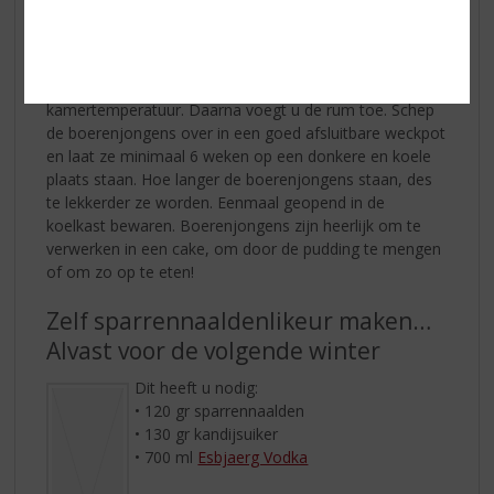
en roer hier de suiker door tot deze is
opgelost. Haal de pan van het vuur. Voeg de gewassen
rozijnen, het vanille extract, het kaneelstokje, de
kruidnagel en de steranijs toe en laat dit afkoelen tot
kamertemperatuur. Daarna voegt u de rum toe. Schep
de boerenjongens over in een goed afsluitbare weckpot
en laat ze minimaal 6 weken op een donkere en koele
plaats staan. Hoe langer de boerenjongens staan, des
te lekkerder ze worden. Eenmaal geopend in de
koelkast bewaren. Boerenjongens zijn heerlijk om te
verwerken in een cake, om door de pudding te mengen
of om zo op te eten!
Zelf sparrennaaldenlikeur maken…
Alvast voor de volgende winter
Dit heeft u nodig:
• 120 gr sparrennaalden
• 130 gr kandijsuiker
• 700 ml
Esbjaerg Vodka