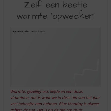
S
Zelf een beetje
EEN
p
r
warmte 'opwecken'
BEETJE
i
WARMTE
n
g
'OPWECKEN'
n
a
a
r
d
e
n
a
v
i
g
a
Warmte, gezelligheid, liefde en een dosis
t
vitaminen, dat is waar we in deze tijd van het jaar
i
veel behoefte aan hebben. Blue Monday is alweer
e
achter de rug. Het is nu de tijd om thuis