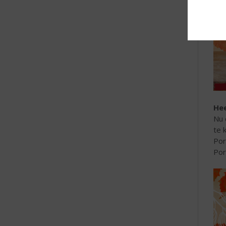
Hee
Nu 
te 
Por
Por