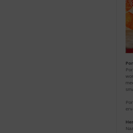
Por
Por
wor
mee
sma
Por
erv
Her
Naa