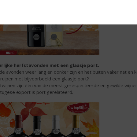
rlijke herfstavonden met een glaasje port.
de avonden weer lang en donker zijn en het buiten vaker nat en ko
kruipen met bijvoorbeeld een glaasje port?
twijnen zijn één van de meest gerespecteerde en gewilde wijnen
tugese export is port gerelateerd.