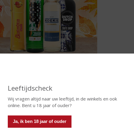
lletjesavond of chill-avond op de bank!
ellig met het gezin of nodig wat vrienden uit voor een filmavon
r de hapjes in de supermarkt en koop een aantal lekkere wijnen 
Leeftijdscheck
 even de keuken in om hapjes te maken en geniet van een avond vo
Wij vragen altijd naar uw leeftijd, in de winkels en ook
online. Bent u 18 jaar of ouder?
Ja, ik ben 18 jaar of ouder