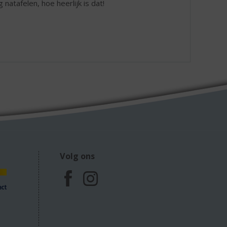
atafelen, hoe heerlijk is dat!
Volg ons
F
I
a
n