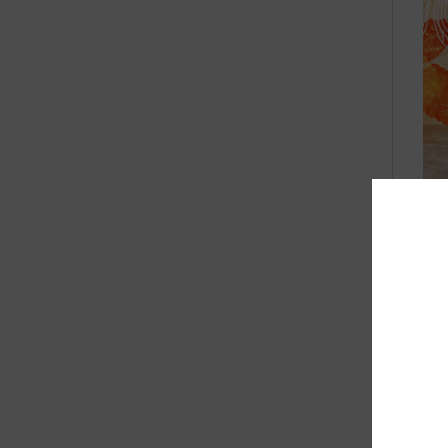
Spe
Gez
voo
dan