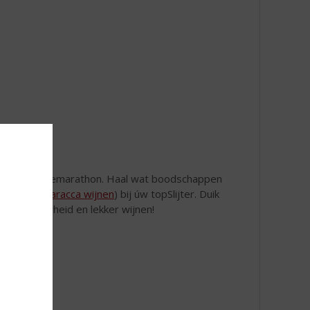
d of een seriemarathon. Haal wat boodschappen
(zoals de
Baracca wijnen
) bij úw topSlijter. Duik
l gezelligheid en lekker wijnen!