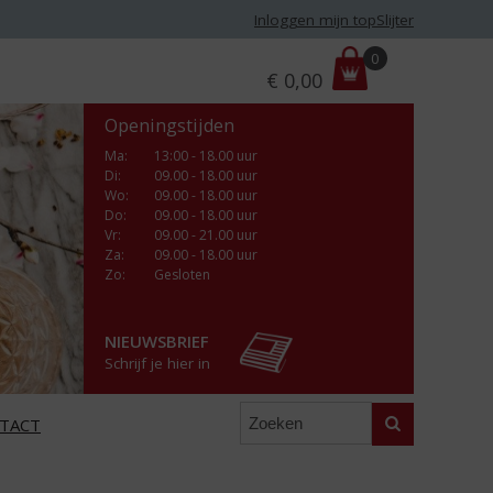
Inloggen mijn topSlijter
P
0
€
0,00
r
i
Openingstijden
j
s
Ma
:
13:00 - 18.00 uur
Di
:
09.00 - 18.00 uur
:
Wo
:
09.00 - 18.00 uur
Do
:
09.00 - 18.00 uur
Vr
:
09.00 - 21.00 uur
Za
:
09.00 - 18.00 uur
Zo:
Gesloten
NIEUWSBRIEF
Schrijf je hier in
Zoeken
TACT