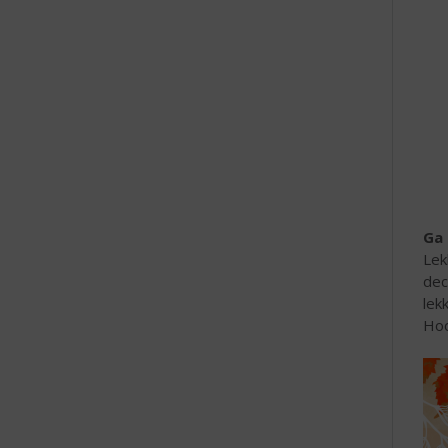
e
Ga 
Lek
dec
lek
Hoo