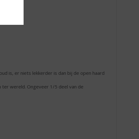
ud is, er niets lekkerder is dan bij de open haard
 ter wereld. Ongeveer 1/5 deel van de