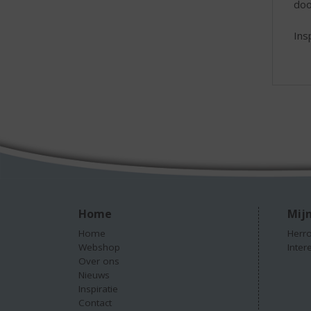
doo
Ins
Home
Mijn
Home
Herro
Webshop
Inter
Over ons
Nieuws
Inspiratie
Contact