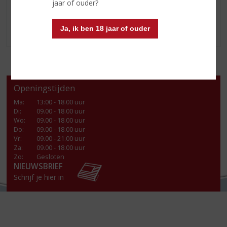
Kom langs in onze slijterij en haal deze bekroonde
jaar of ouder?
Grand Marnier
in huis.
Ja, ik ben 18 jaar of ouder
Openingstijden
Ma
:
13:00 - 18.00 uur
Di
:
09.00 - 18.00 uur
Wo
:
09.00 - 18.00 uur
Do
:
09.00 - 18.00 uur
Vr
:
09.00 - 21.00 uur
Za
:
09.00 - 18.00 uur
Zo:
Gesloten
NIEUWSBRIEF
Schrijf je hier in