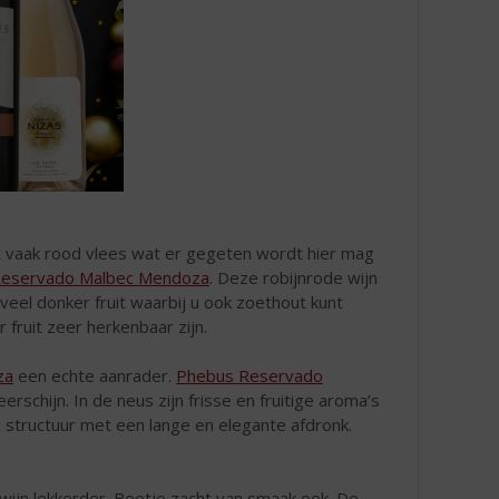
et vaak rood vlees wat er gegeten wordt hier mag
Reservado Malbec Mendoza
. Deze robijnrode wijn
eel donker fruit waarbij u ook zoethout kunt
 fruit zeer herkenbaar zijn.
za
een echte aanrader.
Phebus Reservado
schijn. In de neus zijn frisse en fruitige aroma’s
e structuur met een lange en elegante afdronk.
wijn lekkerder. Beetje zacht van smaak ook. De