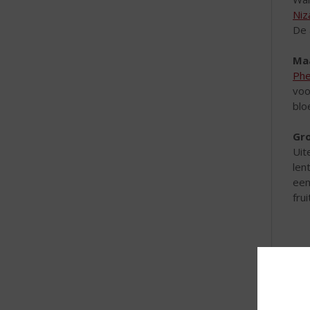
Niz
De 
Maa
Phe
voo
blo
Gr
Uit
len
een
fru