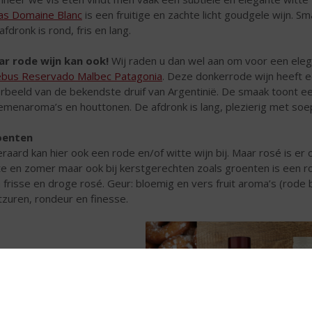
as Domaine Blanc
is een fruitige en zachte licht goudgele wijn. Sm
afdronk is rond, fris en lang.
r rode wijn kan ook!
Wij raden u dan wel aan om voor een elega
bus Reservado Malbec Patagonia
.
Deze donkerrode wijn heeft ee
rbeeld van de bekendste druif van Argentinië. De smaak toont een
emenaroma’s en houttonen. De afdronk is lang, plezierig met soe
oenten
eraard kan hier ook een rode en/of witte wijn bij. Maar rosé is er o
te en zomer maar ook bij kerstgerechten zoals groenten is een ro
 frisse en droge rosé. Geur: bloemig en vers fruit aroma’s (rode 
itzuren, rondeur en finesse.