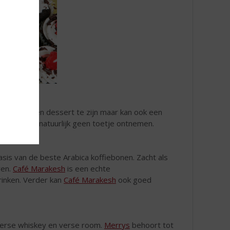
iet perse een dessert te zijn maar kan ook een
s-liefhebber natuurlijk geen toetje ontnemen.
sis van de beste Arabica koffiebonen. Zacht als
ren.
Café Marakesh
is een echte
drinken. Verder kan
Café Marakesh
ook goed
 Ierse whiskey en verse room.
Merrys
behoort tot