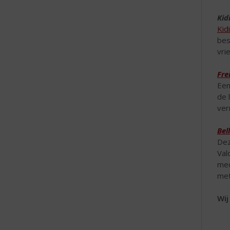
Kid
Kid
bes
vri
Fre
Een
de 
ver
Bel
Dez
Val
med
met
Wij