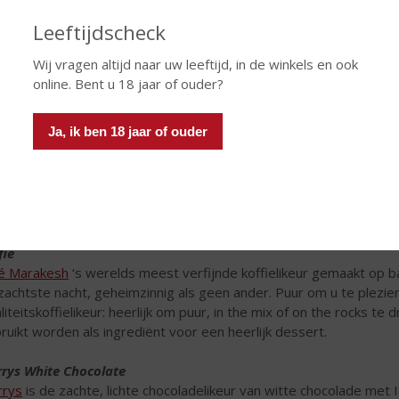
Leeftijdscheck
Wij vragen altijd naar uw leeftijd, in de winkels en ook
online. Bent u 18 jaar of ouder?
Ja, ik ben 18 jaar of ouder
e the best for last
 kerstdiner kan niet zonder een lekker toetje. Een toetje hoeft n
kere mix of cocktail zijn. Of gewoon allemaal! We willen de toetje
fie
é Marakesh
‘s werelds meest verfijnde koffielikeur gemaakt op ba
zachtste nacht, geheimzinnig als geen ander. Puur om u te plezie
liteitskoffielikeur: heerlijk om puur, in the mix of on the rocks te 
ruikt worden als ingrediënt voor een heerlijk dessert.
rys White Chocolate
rys
is de zachte, lichte chocoladelikeur van witte chocolade met