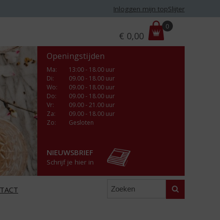
Inloggen mijn topSlijter
P
0
€
0,00
r
i
Openingstijden
j
s
Ma
:
13:00 - 18.00 uur
Di
:
09.00 - 18.00 uur
:
Wo
:
09.00 - 18.00 uur
Do
:
09.00 - 18.00 uur
Vr
:
09.00 - 21.00 uur
Za
:
09.00 - 18.00 uur
Zo:
Gesloten
NIEUWSBRIEF
Schrijf je hier in
Zoeken
TACT