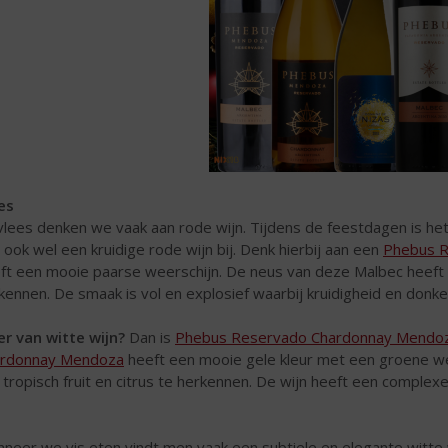
es
 vlees denken we vaak aan rode wijn. Tijdens de feestdagen is h
 ook wel een kruidige rode wijn bij. Denk hierbij aan een
Phebus 
ft een mooie paarse weerschijn. De neus van deze Malbec heeft v
kennen. De smaak is vol en explosief waarbij kruidigheid en donker
r van witte wijn?
Dan is
Phebus Reservado Chardonnay Mendo
rdonnay Mendoza
heeft een mooie gele kleur met een groene weer
 tropisch fruit en citrus te herkennen. De wijn heeft een complex
neer we vis eten vindt men vaak een subtiele en elegante witte 