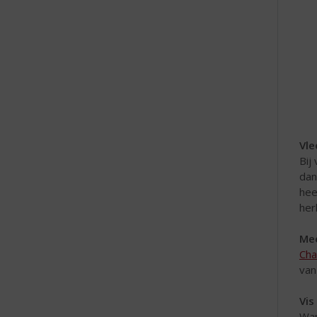
e
Vle
Bij
dan
hee
her
Mee
Cha
van
Vis
Wan