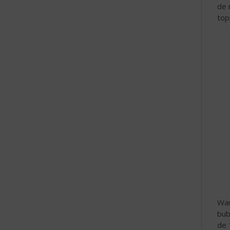
de 
top
Wan
bub
de 