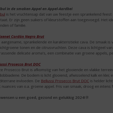
ibul in de smaken Appel en Appel-Aardbei
ibul
is het vruchtensap dat van uw feestje een sprankelend feest 
taat. Er zijn geen suikers of kleurstoffen aan toegevoegd. Het 
enden of familie.
ixenet Cordón Negro Brut
 aangename, sprankelende en karakteristieke cava. De smaak is v
lichtgroene tonen en de citrusvruchten. Deze cava is lichtgeel va
rassende delicate aroma’s, een combinatie van groene appels, p
lussi Prosecco Brut DOC
e Prosecco Brut is afkomstig van het glooiende en vlakke terrein
dobbiadene. De bodem is licht glooiend, afwisselend kalk en klei; 
iterrane invloeden. De
Bellussi Prosecco Brut DOC
is helder lich
 nuances van o.a. groene appel. Fris van smaak, droog en intens fr
 wensen u een goed, gezond en gelukkig 2024!
🥂