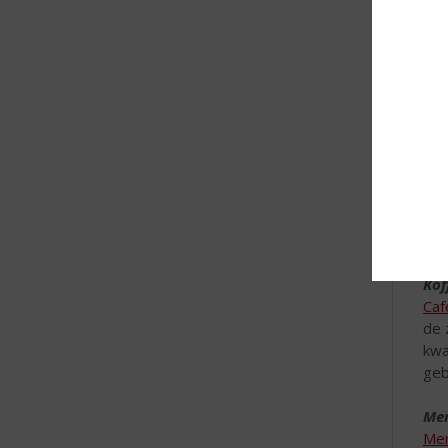
Sav
Een
lek
Kof
Caf
de 
kwa
geb
Mer
Mer