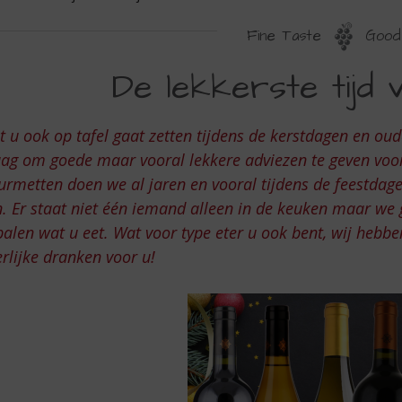
Fine Taste
Good 
E
De lekkerste tijd v
EKKERSTE
JD
 u ook op tafel gaat zetten tijdens de kerstdagen en oud
AN
ag om goede maar vooral lekkere adviezen te geven voor
ET
rmetten doen we al jaren en vooral tijdens de feestdagen.
n. Er staat niet één iemand alleen in de keuken maar we g
AAR
alen wat u eet. Wat voor type eter u ook bent, wij hebb
rlijke dranken voor u!