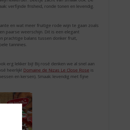
aak: verfijnde frisheid, ronde tonen en levendig.
nte en wat meer fruitige rode wijn te gaan zoals
n paarse weerschijn. Dit is een elegant
 prachtige balans tussen donker fruit,
pele tannines.
ok erg lekker bij! Bij rosé denken we al snel aan
sé heerlijk!
Domaine de Nizas Le Close Rose
is
bessen en kersen). Smaak: levendig met fijne