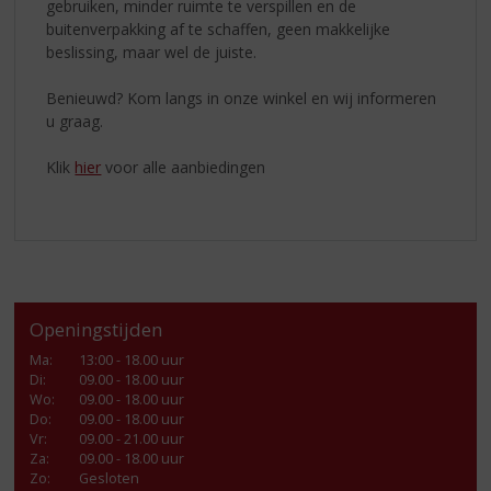
gebruiken, minder ruimte te verspillen en de
buitenverpakking af te schaffen, geen makkelijke
beslissing, maar wel de juiste.
Benieuwd? Kom langs in onze winkel en wij informeren
u graag.
Klik
hier
voor alle aanbiedingen
Openingstijden
Ma
:
13:00 - 18.00 uur
Di
:
09.00 - 18.00 uur
Wo
:
09.00 - 18.00 uur
Do
:
09.00 - 18.00 uur
Vr
:
09.00 - 21.00 uur
Za
:
09.00 - 18.00 uur
Zo:
Gesloten