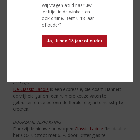
detail gepubliceerd, van de vattypes tot de gerstvariëteit
Wij vragen altijd naar uw
en herkomst. Surf gewoon naar
Bruichladdich.com
en
leeftijd, in de winkels en
voer uw unieke flescode in.
ook online. Bent u 18 jaar
of ouder?
HERKOMST
Geen enkele regel legt Schotse distilleerders op om
Ja, ik ben 18 jaar of ouder
Schotse gerst te gebruiken, maar bij
Bruichladdich
Single Malt
doen zij het toch. De whisky draagt die
naam om een reden. Al het gerst groeit op Schotse
bodem en is volledig traceerbaar van fles tot boerderij,
sinds 2016.
LEEFTIJD
De Classic Laddie
is een expressie, die Adam Hannett
de vrijheid gaf om een ruimere keuze vaten te
gebruiken en de beroemde florale, elegante huisstijl te
creëren.
DUURZAME VERPAKKING
Dankzij de nieuwe ontworpen
Classic Laddie
fles daalde
het CO2-uitstoot met 65% door lichter glas te