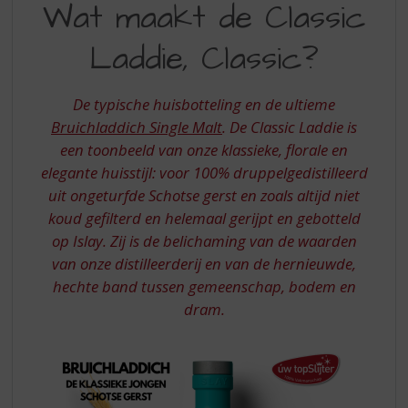
S
Wat maakt de Classic
CLASSIC
p
r
Laddie, Classic?
LADDIE
i
n
g
De typische huisbotteling en de ultieme
n
Bruichladdich Single Malt
. De Classic Laddie is
a
een toonbeeld van onze klassieke, florale en
a
elegante huisstijl: voor 100% druppelgedistilleerd
r
d
uit ongeturfde Schotse gerst en zoals altijd niet
e
koud gefilterd en helemaal gerijpt en gebotteld
n
op Islay. Zij is de belichaming van de waarden
a
van onze distilleerderij en van de hernieuwde,
v
hechte band tussen gemeenschap, bodem en
i
dram.
g
a
t
i
e