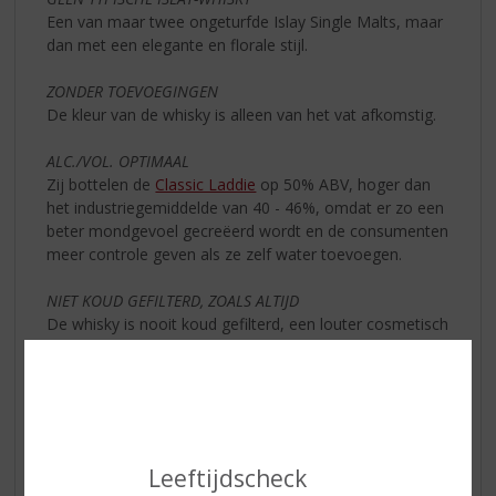
Een van maar twee ongeturfde Islay Single Malts, maar
dan met een elegante en florale stijl.
ZONDER TOEVOEGINGEN
De kleur van de whisky is alleen van het vat afkomstig.
ALC./VOL. OPTIMAAL
Zij bottelen de
Classic Laddie
op 50% ABV, hoger dan
het industriegemiddelde van 40 - 46%, omdat er zo een
beter mondgevoel gecreëerd wordt en de consumenten
meer controle geven als ze zelf water toevoegen.
NIET KOUD GEFILTERD, ZOALS ALTIJD
De whisky is nooit koud gefilterd, een louter cosmetisch
proces dat whisky ontdoet van zijn natuurlijke oliën die
hem troebel kunnen maken. Liever een lichte sluier in
het glas dan de smaak en het mondgevoel in gevaar te
brengen.
TRANSPARANTIE
Leeftijdscheck
Elke partij
Classic Laddie
verschilt subtiel, dus wordt elk