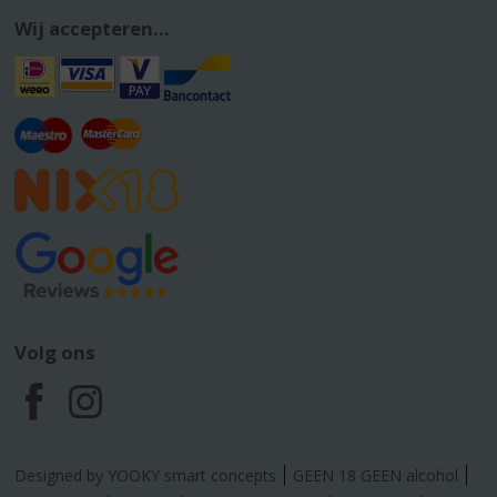
Wij accepteren...
Volg ons
F
I
a
n
Designed by YOOKY smart concepts
GEEN 18 GEEN alcohol