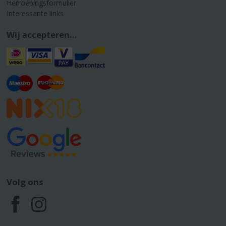
Herroepingsformulier
Interessante links
Wij accepteren...
Volg ons
F
I