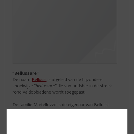
“Bellussare”
De naam
Bellussi
is afgeleid van de bijzondere
snoeiwijze “
bellussare”
die van oudsher in de streek
rond Valdobbiadene wordt toegepast.
De familie Martellozzo is de eigenaar van Bellussi.
Vader Enrico begon met Bellussi in 1993. Vanaf de start
werkt Enrico al samen met wijnmaker Francesco Adami.
Francesco is niet alleen verantwoordelijk voor de
mousserende Bellussi wijnen, hij is ook de wijnmaker