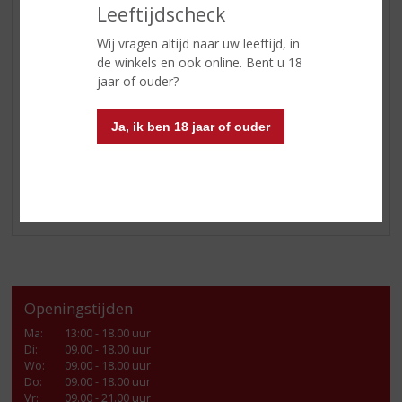
van Belpoggio, het Toscaanse wijnhuis in Montalcino,
Leeftijdscheck
dat eveneens eigendom is van de familie Martellozzo.
Naast Enrico werken ook zijn zoon Giovanni en dochter
Wij vragen altijd naar uw leeftijd, in
Francesca in het bedrijf.
de winkels en ook online. Bent u 18
jaar of ouder?
De
Bellussi Prosecco Brut
kan bij vele gelegenheden
geschonken worden en extra van te genieten tijdens de
Ja, ik ben 18 jaar of ouder
feestdagen!
Klik
hier
voor alle aanbiedingen.
Openingstijden
Ma
:
13:00 - 18.00 uur
Di
:
09.00 - 18.00 uur
Wo
:
09.00 - 18.00 uur
Do
:
09.00 - 18.00 uur
Vr
:
09.00 - 21.00 uur