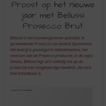
S
Proost op het nieuwe
OP
p
r
jaar met Bellussi
HET
i
NIEUWE
n
Prosecco Brut
g
JAAR
n
MET
a
Bellussi is een toonaangevende specialist in
a
BELLUSSI
sprankelende Prosecco's en andere Spumantes.
r
Het bedrijf is gevestigd in Valdobbiadene, het
PROSECCO
d
centrum van de Prosecco-productie, in de regio
e
BRUT
n
Veneto. Bellussi legt zich volledig toe op de
a
productie van hoogwaardige kwaliteit, die toch
v
heel betaalbaar is.
i
g
a
t
i
e